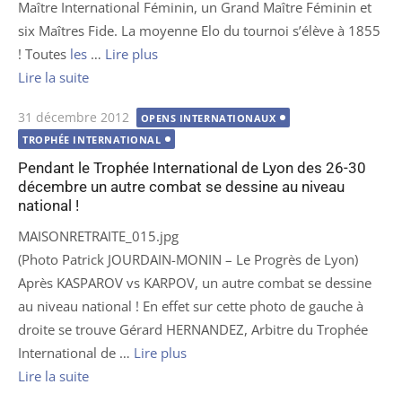
Maître International Féminin, un Grand Maître Féminin et
six Maîtres Fide. La moyenne Elo du tournoi s’élève à 1855
! Toutes
les
…
Lire plus
Lire la suite
Publié
31 décembre 2012
OPENS INTERNATIONAUX
le
TROPHÉE INTERNATIONAL
Pendant le Trophée International de Lyon des 26-30
décembre un autre combat se dessine au niveau
national !
MAISONRETRAITE_015.jpg
(Photo Patrick JOURDAIN-MONIN – Le Progrès de Lyon)
Après KASPAROV vs KARPOV, un autre combat se dessine
au niveau national ! En effet sur cette photo de gauche à
droite se trouve Gérard HERNANDEZ, Arbitre du Trophée
International de …
Lire plus
Lire la suite