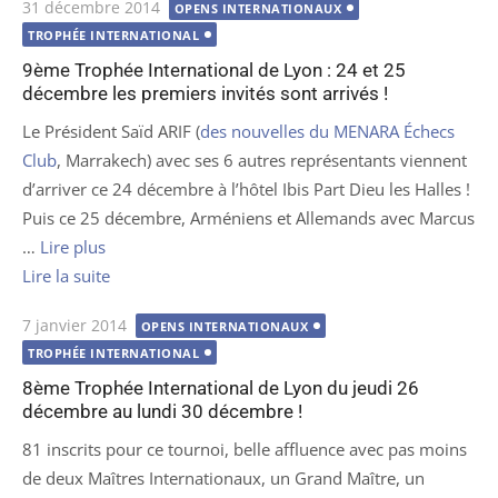
Publié
31 décembre 2014
OPENS INTERNATIONAUX
le
TROPHÉE INTERNATIONAL
9ème Trophée International de Lyon : 24 et 25
décembre les premiers invités sont arrivés !
Le Président Saïd ARIF (
des nouvelles du MENARA Échecs
Club
, Marrakech) avec ses 6 autres représentants viennent
d’arriver ce 24 décembre à l’hôtel Ibis Part Dieu les Halles !
Puis ce 25 décembre, Arméniens et Allemands avec Marcus
…
Lire plus
Lire la suite
Publié
7 janvier 2014
OPENS INTERNATIONAUX
le
TROPHÉE INTERNATIONAL
8ème Trophée International de Lyon du jeudi 26
décembre au lundi 30 décembre !
81 inscrits pour ce tournoi, belle affluence avec pas moins
de deux Maîtres Internationaux, un Grand Maître, un