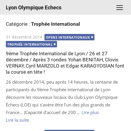
Aller
Lyon Olympique Echecs
au
contenu
Catégorie :
Trophée International
Publié
31 décembre 2014
OPENS INTERNATIONAUX
le
TROPHÉE INTERNATIONAL
9ème Trophée International de Lyon / 26 et 27
décembre / Après 3 rondes Yohan BENITAH, Clovis
VERNAY, Cyril MARZOLO et Edgar KARAGYOSIAN font
la course en tête !
26 décembre 2014, peu après 14 heures, la centaine de
participants du 9ème Trophée International de Lyon
découvre les nouveaux locaux du club Lyon Olympique
Échecs (LOE) qui s’avère être l’un des plus grands de
France… (Capacité d’accueil de 200 …
Lire plus
Lire la suite