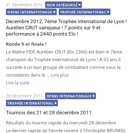
Publié
31 décembre 2012
NON CATÉGORISÉ
le
OPENS INTERNATIONAUX
TROPHÉE INTERNATIONAL
Décembre 2012, 7ème Trophée International de Lyon !
Aurélien CRUT vainqueur ! 7 points sur 9 et
performance à 2440 points Elo !
Ronde 9 et finale !
Le Maître FIDE Aurélien CRUT (Elo 2366) est bien le 7ème
champion du Trophée International de Lyon ! A 33 ans il
succède à un bon groupe de combattant comme vous le
constaterez dans le …
Lire plus
Lire la suite
Publié
28 décembre 2011
OPENS INTERNATIONAUX
le
TROPHÉE INTERNATIONAL
Tournois des 21 et 28 décembre 2011
Résultats du tournoi rapide du mercredi 28 décembre
Le dernier rapide de l’année revient à Christophe BRUNEEL