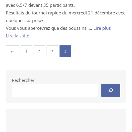
avec 6,5/7 devant 35 participants.
Résultats du tournoi rapide du mercredi 21 décembre avec
quelques surprises !
Vous vous apercevrez que des poussins, …
Lire plus
Lire la suite
Pagination
←
1
2
3
4
des
publications
Rechercher