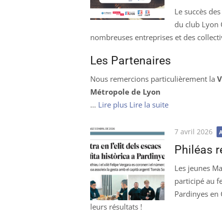
Le succès des
du club Lyon 
nombreuses entreprises et des collectiv
Les Partenaires
Nous remercions particulièrement la
V
Métropole de Lyon
…
Lire plus
Lire la suite
Publié
7 avril 2026
le
Philéas r
Les jeunes Ma
participé au f
Pardinyes en 
leurs résultats !