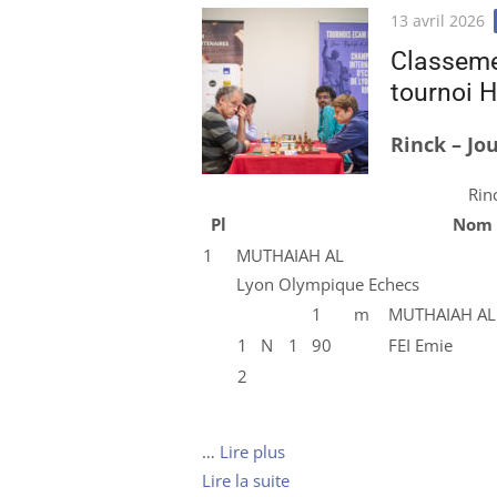
Publié
13 avril 2026
le
Classeme
tournoi H
Rinck – Jo
Rin
Pl
Nom
1
MUTHAIAH AL
Lyon Olympique Echecs
1
m
MUTHAIAH AL
1
N
1
90
FEI Emie
2
…
Lire plus
Lire la suite