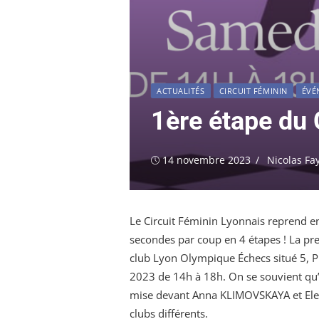
ACTUALITÉS
CIRCUIT FÉMININ
ÉVÉ
1ère étape du 
Publié
Auteur/autr
14 novembre 2023
Nicolas Fa
le
Le Circuit Féminin Lyonnais reprend en
secondes par coup en 4 étapes ! La pr
club Lyon Olympique Échecs situé 5, 
2023 de 14h à 18h. On se souvient qu
mise devant Anna KLIMOVSKAYA
et El
clubs différents.