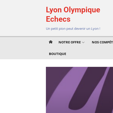
Aller
Lyon Olympique
au
contenu
Echecs
Un petit pion peut devenir un Lyon !
NOTRE OFFRE
NOS COMPÉT
BOUTIQUE