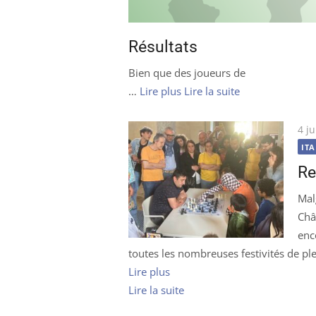
Résultats
Bien que des joueurs de
…
Lire plus
Lire la suite
Pub
4 j
le
ITA
Re
Mal
Châ
enc
toutes les nombreuses festivités de ple
Lire plus
Lire la suite