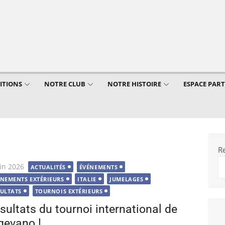
ITIONS
NOTRE CLUB
NOTRE HISTOIRE
ESPACE PAR
R
lié
uin 2026
ACTUALITÉS
ÉVÉNEMENTS
ÉNEMENTS EXTÉRIEURS
ITALIE
JUMELAGES
SULTATS
TOURNOIS EXTÉRIEURS
sultats du tournoi international de
gevano !