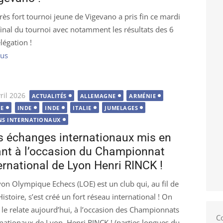
très fort tournoi jeune de Vigevano a pris fin ce mardi
inal du tournoi avec notamment les résultats des 6
égation !
lus
é
ril 2026
ACTUALITÉS
ALLEMAGNE
ARMÉNIE
NE
INDE
INDE
ITALIE
JUMELAGES
NS INTERNATIONAUX
 échanges internationaux mis en
nt à l’occasion du Championnat
ernational de Lyon Henri RINCK !
yon Olympique Echecs (LOE) est un club qui, au fil de
istoire, s’est créé un fort réseau international ! On
 le relate aujourd’hui, à l’occasion des Championnats
C
rnationaux de Lyon, Henri RINCK ! (parties longues du