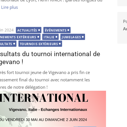
…
Lire plus
Po
A
lié
uin 2024
ACTUALITÉS
ÉVÉNEMENTS
ÉNEMENTS EXTÉRIEURS
ITALIE
JUMELAGES
SULTATS
TOURNOIS EXTÉRIEURS
sultats du tournoi international de
gevano !
très fort tournoi jeune de Vigevano a pris fin ce
lassement final du tournoi avec notamment les
es de notre délégation !