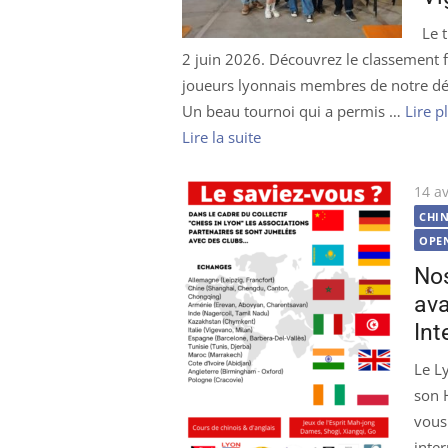
Le 
2 juin 2026. Découvrez le classement f
joueurs lyonnais membres de notre dél
Un beau tournoi qui a permis …
Lire p
Lire la suite
Publi
14 av
le
CHI
OPE
Nos
ava
Int
Le L
son H
vous
inte