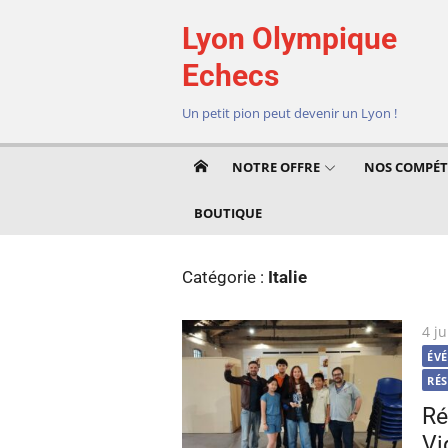
Aller
Lyon Olympique
au
contenu
Echecs
Un petit pion peut devenir un Lyon !
NOTRE OFFRE
NOS COMPÉT
BOUTIQUE
Catégorie :
Italie
Pub
4 j
le
ÉV
RÉ
Ré
Vi