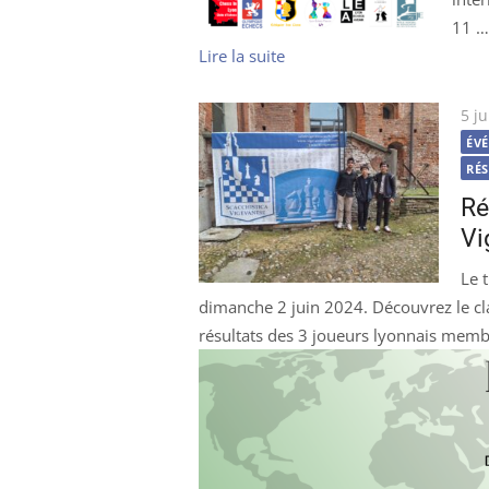
11 
Lire la suite
Pub
5 j
le
ÉV
RÉ
Ré
Vi
Le 
dimanche 2 juin 2024. Découvrez le c
résultats des 3 joueurs lyonnais membr