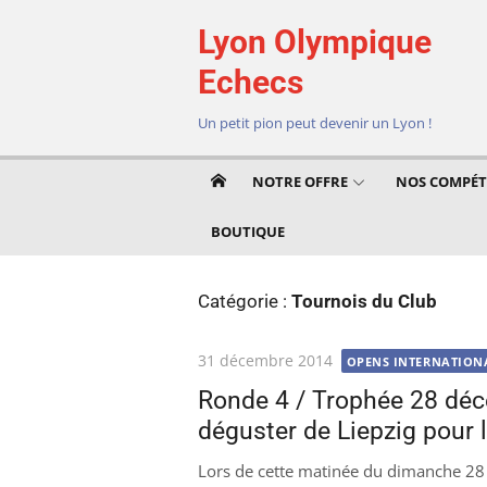
Aller
Lyon Olympique
au
contenu
Echecs
Un petit pion peut devenir un Lyon !
NOTRE OFFRE
NOS COMPÉT
BOUTIQUE
Catégorie :
Tournois du Club
Publié
31 décembre 2014
OPENS INTERNATION
le
Ronde 4 / Trophée 28 déc
déguster de Liepzig pour 
Lors de cette matinée du dimanche 28