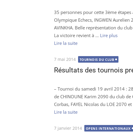
35 personnes pour cette 3ème étapes 
Olympique Echecs, INGWEN Aurelien 
AVINKHA. Belle représentation du club 
La victoire revient à …
Lire plus
Lire la suite
Publié
7 mai 2014
TOURNOIS DU CLUB
le
Résultats des tournois p
– Tournoi du samedi 19 avril 2014 : 28
de CHINOUNE Karim 2090 du club de 
Corbas, FAYEL Nicolas du LOE 2070 
Lire la suite
Publié
7 janvier 2014
OPENS INTERNATIONAUX