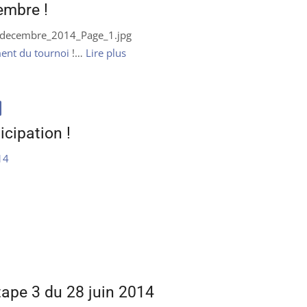
embre !
_decembre_2014_Page_1.jpg
ement du tournoi
!…
Lire plus
icipation !
14
tape 3 du 28 juin 2014