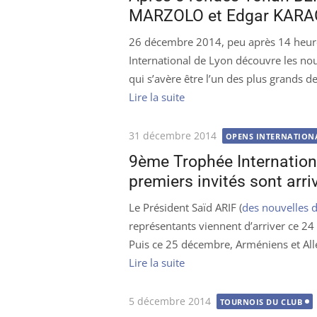
MARZOLO et Edgar KARAGY
26 décembre 2014, peu après 14 heure
International de Lyon découvre les n
qui s’avère être l’un des plus grands 
Lire la suite
Publié
31 décembre 2014
OPENS INTERNATION
le
9ème Trophée Internationa
premiers invités sont arriv
Le Président Saïd ARIF (
des nouvelles 
représentants viennent d’arriver ce 24 
Puis ce 25 décembre, Arméniens et A
Lire la suite
Publié
5 décembre 2014
TOURNOIS DU CLUB