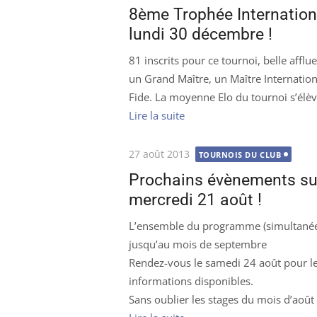
le
8ème Trophée Internation
lundi 30 décembre !
81 inscrits pour ce tournoi, belle aff
un Grand Maître, un Maître Internation
Fide. La moyenne Elo du tournoi s’élè
Lire la suite
Publié
27 août 2013
TOURNOIS DU CLUB
le
Prochains évènements suit
mercredi 21 août !
L’ensemble du programme (simultanée,
jusqu’au mois de septembre
Rendez-vous le samedi 24 août pour le 
informations disponibles.
Sans oublier les stages du mois d’aoû