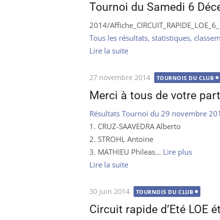
le
Tournoi du Samedi 6 Déc
2014/Affiche_CIRCUIT_RAPIDE_LOE_6
Tous les résultats, statistiques, class
Lire la suite
Publié
27 novembre 2014
TOURNOIS DU CLUB
le
Merci à tous de votre part
Résultats Tournoi du 29 novembre 20
1. CRUZ-SAAVEDRA Alberto
2. STROHL Antoine
3. MATHIEU Phileas…
Lire plus
Lire la suite
Publié
30 juin 2014
TOURNOIS DU CLUB
le
Circuit rapide d’Eté LOE é