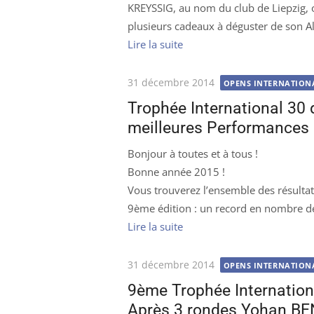
KREYSSIG, au nom du club de Liepzig,
plusieurs cadeaux à déguster de son 
Lire la suite
Publié
31 décembre 2014
OPENS INTERNATION
le
Trophée International 30 d
meilleures Performances 
Bonjour à toutes et à tous !
Bonne année 2015 !
Vous trouverez l’ensemble des résultat
9ème édition : un record en nombre de
Lire la suite
Publié
31 décembre 2014
OPENS INTERNATION
le
9ème Trophée Internation
Après 3 rondes Yohan BEN