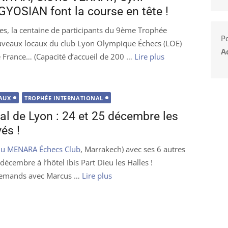
OSIAN font la course en tête !
s, la centaine de participants du 9ème Trophée
Po
ouveaux locaux du club Lyon Olympique Échecs (LOE)
A
de France… (Capacité d’accueil de 200 …
Lire plus
AUX
TROPHÉE INTERNATIONAL
l de Lyon : 24 et 25 décembre les
és !
du MENARA Échecs Club
, Marrakech) avec ses 6 autres
décembre à l’hôtel Ibis Part Dieu les Halles !
llemands avec Marcus …
Lire plus