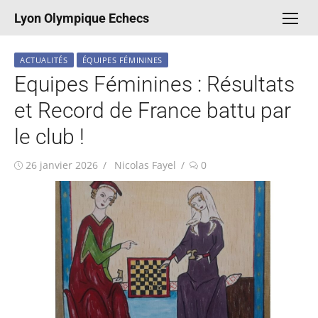
Aller
Lyon Olympique Echecs
au
contenu
ACTUALITÉS
ÉQUIPES FÉMININES
Equipes Féminines : Résultats
et Record de France battu par
le club !
Publié
Auteur/autrice
26 janvier 2026
Nicolas Fayel
0
le