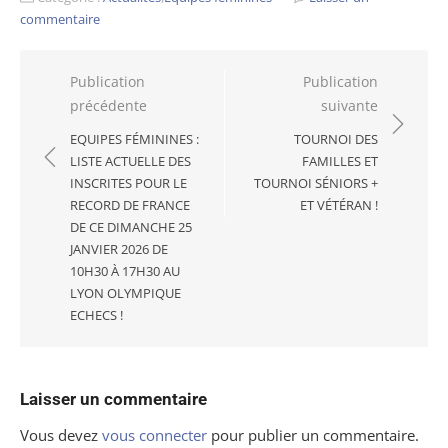
commentaire
Navigation
Publication
Publication
précédente
suivante
de
l’article
EQUIPES FÉMININES :
TOURNOI DES
LISTE ACTUELLE DES
FAMILLES ET
INSCRITES POUR LE
TOURNOI SÉNIORS +
RECORD DE FRANCE
ET VÉTÉRAN !
DE CE DIMANCHE 25
JANVIER 2026 DE
10H30 À 17H30 AU
LYON OLYMPIQUE
ECHECS !
Laisser un commentaire
Vous devez
vous connecter
pour publier un commentaire.