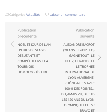
Catégorie :
Actualités
Laisser un commentaire
Navigation
Publication
Publication
précédente
suivante
de
l’article
NOËL ET JOUR DE L’AN
ALEXANDRE BACROT
: PLUIES DE STAGES
(20 ANS ET 2412 ELO)
DÉBUTANTS ET
GAGNE TOUT ! LE
COMPÉTITEURS ET 4
BLITZ, LE RAPIDE ET
TOURNOIS
LE TROPHÉE
HOMOLOGUÉS FIDE !
INTERNATIONAL DE
LYON AUVERGNE-
RHÔNE-ALPES AVEC
100 % DES POINTS…
DU JAMAIS VU, DEPUIS
LES 120 ANS DU LYON
OLYMPIQUE ECHES !
BRAVO ET