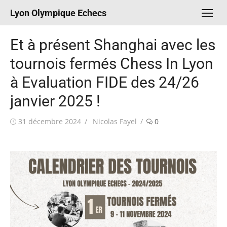
Aller
Lyon Olympique Echecs
au
contenu
Et à présent Shanghai avec les
tournois fermés Chess In Lyon
à Evaluation FIDE des 24/26
janvier 2025 !
Publié
Auteur/autrice
31 décembre 2024
Nicolas Fayel
0
le