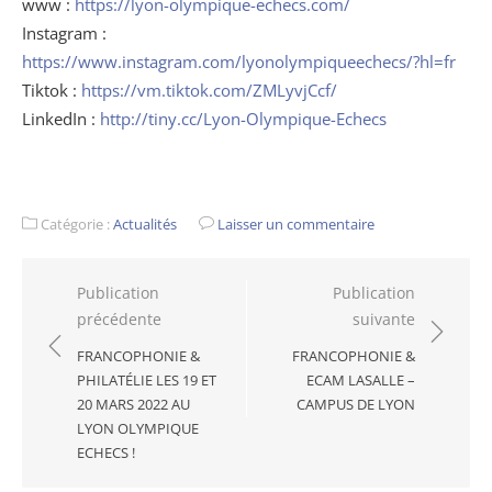
www :
https://lyon-olympique-echecs.com/
Instagram :
https://www.instagram.com/lyonolympiqueechecs/?hl=fr
Tiktok :
https://vm.tiktok.com/ZMLyvjCcf/
LinkedIn :
http://tiny.cc/Lyon-Olympique-Echecs
Catégorie :
Actualités
Laisser un commentaire
Navigation
Publication
Publication
précédente
suivante
de
l’article
FRANCOPHONIE &
FRANCOPHONIE &
PHILATÉLIE LES 19 ET
ECAM LASALLE –
20 MARS 2022 AU
CAMPUS DE LYON
LYON OLYMPIQUE
ECHECS !