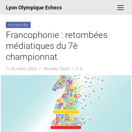
Aller
Lyon Olympique Echecs
au
contenu
ACTUALITÉS
Francophonie : retombées
médiatiques du 7è
championnat
Publié
Auteur/autrice
26 mars 2022
Nicolas Fayel
0
le