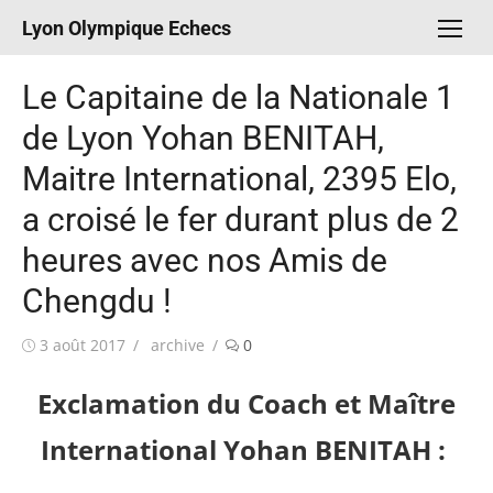
Aller
Lyon Olympique Echecs
au
contenu
Le Capitaine de la Nationale 1
de Lyon Yohan BENITAH,
Maitre International, 2395 Elo,
a croisé le fer durant plus de 2
heures avec nos Amis de
Chengdu !
Publié
Auteur/autrice
3 août 2017
archive
0
le
Exclamation du Coach et Maître
International Yohan BENITAH :