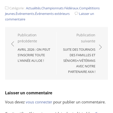
Catégorie :
Actualités
,
Championnats Fédéraux
,
Compétitions
Jeunes
,
Événements
,
Événements extérieurs
Laisser un
commentaire
Navigation
Publication
Publication
précédente
suivante
de
l’article
AVRIL 2026 : ON PEUT
SUITE DES TOURNOIS
S’INSCRIRE TOUTE
DES FAMILLES ET
L’ANNÉE AU LOE !
SÉNIORS+/VÉTÉRANS
AVEC NOTRE
PARTENAIRE AXA !
Laisser un commentaire
Vous devez
vous connecter
pour publier un commentaire.