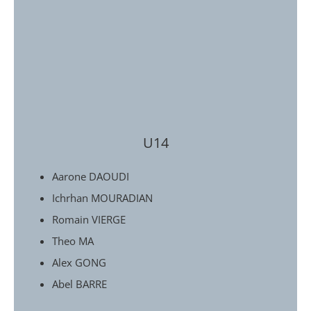
U14
Aarone DAOUDI
Ichrhan MOURADIAN
Romain VIERGE
Theo MA
Alex GONG
Abel BARRE