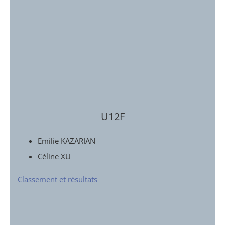
U12F
Emilie KAZARIAN
Céline XU
Classement et résultats