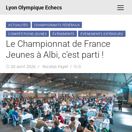
Aller
Lyon Olympique Echecs
au
contenu
ACTUALITÉS
CHAMPIONNATS FÉDÉRAUX
COMPÉTITIONS JEUNES
ÉVÉNEMENTS
ÉVÉNEMENTS EXTÉRIEURS
Le Championnat de France
Jeunes à Albi, c’est parti !
Publié
Auteur/autrice
20 avril 2026
Nicolas Fayel
0
le