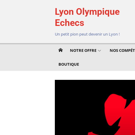
Aller
Lyon Olympique
au
contenu
Echecs
Un petit pion peut devenir un Lyon !
NOTRE OFFRE
NOS COMPÉT
BOUTIQUE