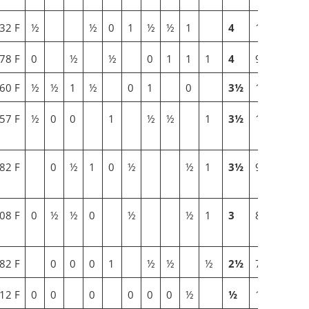
32 F
½
½
0
1
½
½
1
4
14
78 F
0
½
½
0
1
1
1
4
9¾
60 F
½
½
1
½
0
1
0
3½
14¾
57 F
½
0
0
1
½
½
1
3½
10
82 F
0
½
1
0
½
½
1
3½
9½
08 F
0
½
½
0
½
½
1
3
8
82 F
0
0
0
1
½
½
½
2½
7
12 F
0
0
0
0
0
0
½
½
1¼