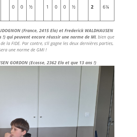
0
0
½
1
0
0
½
2
6¼
DUDOGNON (France, 2415 Elo) et Frederick WALDHAUSEN
 !) qui peuvent encore réussir une norme de MI
, bien que
 de la FIDE. Par contre, s’il gagne les deux dernières parties,
isera une norme de GMI !
SEN GORDON (Ecosse, 2362 Elo et que 13 ans !)