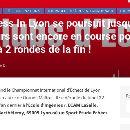
PÔLE INTERNATIONAL
TOURNOI DE MAÎTRES INTERNATIONAUX
TOURN
ss In Lyon se poursuit jusqu
urs sont encore en course p
2 rondes de la fin !
0
nd le Championnat International d’Échecs de Lyon,
R
un autre de Grands Maîtres. Il se déroule du lundi 22
n dernier à l’
Ecole d’Ingénieur, ECAM LaSalle,
arthélemy, 69005 Lyon où un Sport Etude Echecs