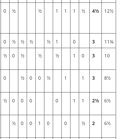
0
½
½
1
1
1
½
4½
12½
0
½
½
½
½
1
0
3
11¾
½
0
½
½
½
1
0
3
10
0
½
0
0
½
1
1
3
8½
½
0
0
0
0
1
1
2½
6½
½
0
0
1
0
0
½
2
6½