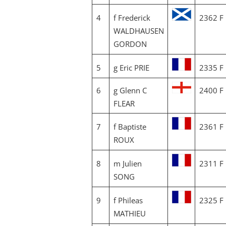
4
f Frederick
2362 F
WALDHAUSEN
GORDON
5
g Eric PRIE
2335 F
6
g Glenn C
2400 F
FLEAR
7
f Baptiste
2361 F
ROUX
8
m Julien
2311 F
SONG
9
f Phileas
2325 F
MATHIEU