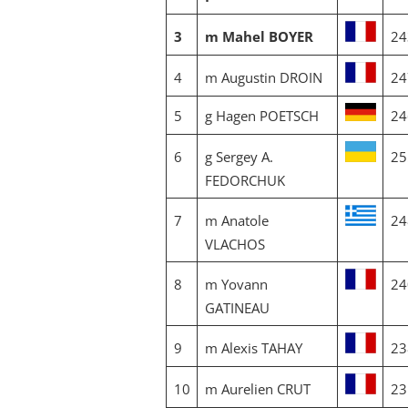
3
m Mahel BOYER
24
4
m Augustin DROIN
24
5
g Hagen POETSCH
24
6
g Sergey A.
25
FEDORCHUK
7
m Anatole
24
VLACHOS
8
m Yovann
24
GATINEAU
9
m Alexis TAHAY
23
10
m Aurelien CRUT
23