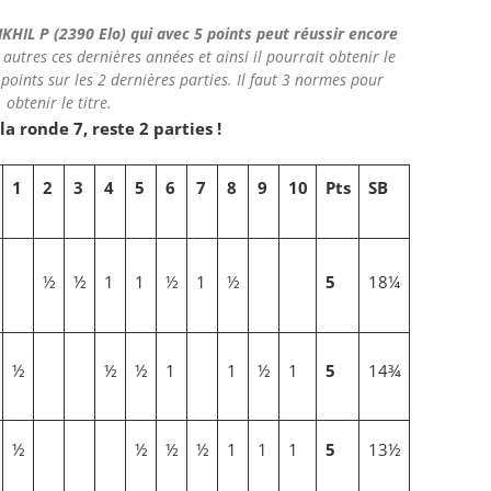
KHIL P (2390 Elo) qui avec 5 points peut réussir encore
 autres ces dernières années et ainsi il pourrait obtenir le
points sur les 2 dernières parties. Il faut 3 normes pour
obtenir le titre.
a ronde 7, reste 2 parties !
1
2
3
4
5
6
7
8
9
10
Pts
SB
½
½
1
1
½
1
½
5
18¼
½
½
½
1
1
½
1
5
14¾
½
½
½
½
1
1
1
5
13½