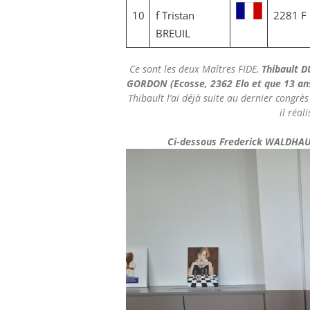
10
f Tristan
2281 F
BREUIL
Ce sont les deux Maîtres FIDE,
Thibault 
GORDON (Ecosse, 2362 Elo et que 13 ans
Thibault l’ai déjà suite au dernier congrès
il réal
Ci-dessous Frederick WALDHAU