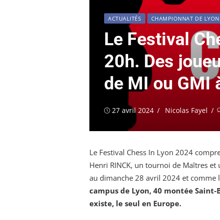
ACTUALITÉS
CHAMPIONNAT DE LYON
Le Festival Che
20h. Des joue
de MI ou GMI à 
Publié
Auteur/autrice
27 avril 2024
Nicolas Fayel
le
Le Festival Chess In Lyon 2024 compre
Henri RINCK, un tournoi de Maîtres et 
au dimanche 28 avril 2024 et comme l’a
campus de Lyon, 40 montée Saint-B
existe, le seul en Europe.