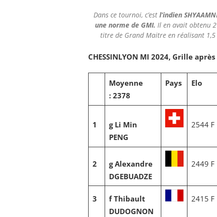
Dans ce tournoi, c’est
l’indien SHYAAMNI
une norme de GMI.
Il en avait obtenu 2
titre de Grand Maitre en réalisant 1,5 
CHESSINLYON MI 2024, Grille après l
Moyenne
Pays
Elo
: 2378
1
g Li Min
2544 F
PENG
2
g Alexandre
2449 F
DGEBUADZE
3
f Thibault
2415 F
DUDOGNON