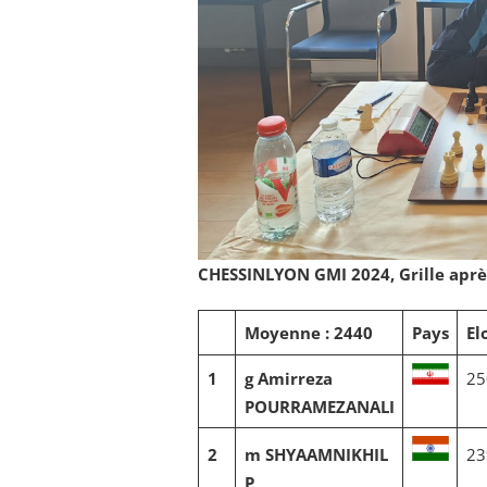
CHESSINLYON GMI 2024, Grille après 
Moyenne : 2440
Pays
El
1
g Amirreza
25
POURRAMEZANALI
2
m SHYAAMNIKHIL
23
P