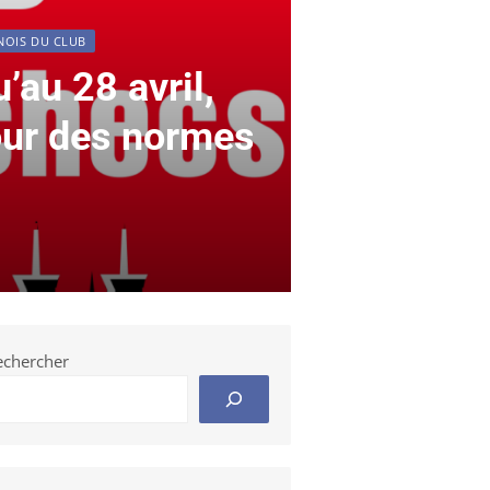
OIS DU CLUB
’au 28 avril,
our des normes
echercher