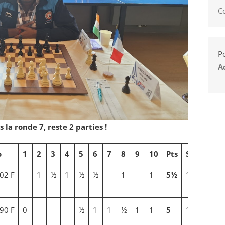
C
Po
A
la ronde 7, reste 2 parties !
o
1
2
3
4
5
6
7
8
9
10
Pts
SB
02 F
1
½
1
½
½
1
1
5½
18
90 F
0
½
1
1
½
1
1
5
13¼