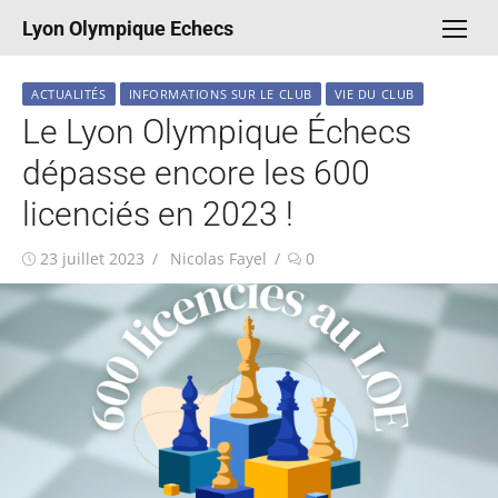
Aller
Lyon Olympique Echecs
au
contenu
ACTUALITÉS
INFORMATIONS SUR LE CLUB
VIE DU CLUB
Le Lyon Olympique Échecs
dépasse encore les 600
licenciés en 2023 !
Publié
Auteur/autrice
23 juillet 2023
Nicolas Fayel
0
le