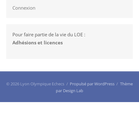
Connexion
Pour faire partie de la vie du LOE :
Adhésions et licences
© 2026 Lyon Olympique Echecs
/
Propulsé par WordPress
/
Thème
par Design Lab