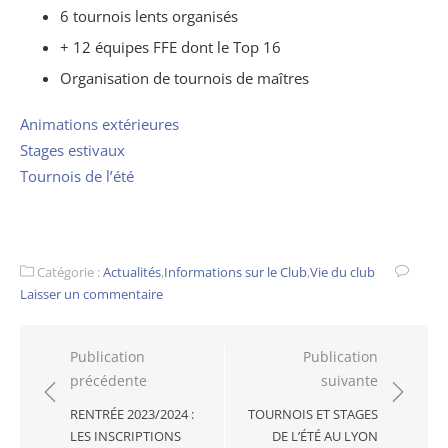
6 tournois lents organisés
+ 12 équipes FFE dont le Top 16
Organisation de tournois de maîtres
Animations extérieures
Stages estivaux
Tournois de l’été
Catégorie :
Actualités
,
Informations sur le Club
,
Vie du club
Laisser un commentaire
Navigation
Publication
Publication
précédente
suivante
de
l’article
RENTRÉE 2023/2024 :
TOURNOIS ET STAGES
LES INSCRIPTIONS
DE L’ÉTÉ AU LYON