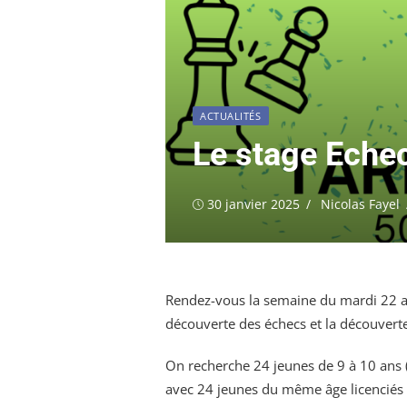
ACTUALITÉS
Le stage Echec
Publié
Auteur/autrice
30 janvier 2025
Nicolas Fayel
le
Rendez-vous la semaine du mardi 22 au 
découverte des échecs et la découverte
On recherche 24 jeunes de 9 à 10 ans (d
avec 24 jeunes du même âge licenciés a