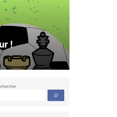
ur !
echercher