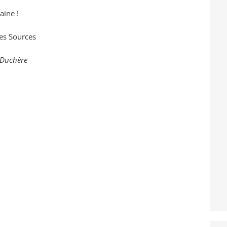
aine !
des Sources
a Duchère