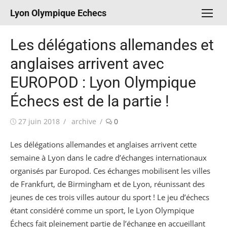
Aller
Lyon Olympique Echecs
au
contenu
Les délégations allemandes et
anglaises arrivent avec
EUROPOD : Lyon Olympique
Échecs est de la partie !
Publié
Auteur/autrice
27 juin 2018
archive
0
le
Les délégations allemandes et anglaises arrivent cette
semaine à Lyon dans le cadre d’échanges internationaux
organisés par Europod. Ces échanges mobilisent les villes
de Frankfurt, de Birmingham et de Lyon, réunissant des
jeunes de ces trois villes autour du sport ! Le jeu d’échecs
étant considéré comme un sport, le Lyon Olympique
Échecs fait pleinement partie de l’échange en accueillant