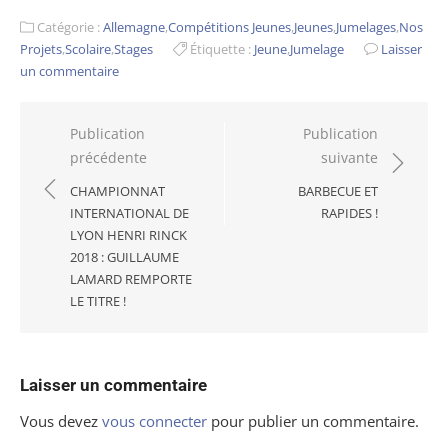
Catégorie :
Allemagne
,
Compétitions Jeunes
,
Jeunes
,
Jumelages
,
Nos
Projets
,
Scolaire
,
Stages
Étiquette :
Jeune
,
Jumelage
Laisser
un commentaire
Navigation
Publication
Publication
précédente
suivante
de
l’article
CHAMPIONNAT
BARBECUE ET
INTERNATIONAL DE
RAPIDES !
LYON HENRI RINCK
2018 : GUILLAUME
LAMARD REMPORTE
LE TITRE !
Laisser un commentaire
Vous devez
vous connecter
pour publier un commentaire.