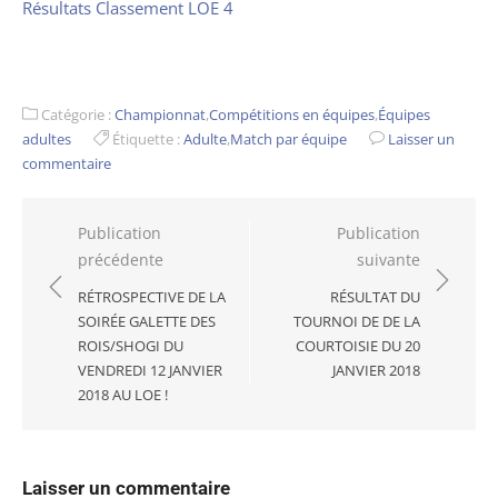
Résultats Classement LOE 4
Catégorie :
Championnat
,
Compétitions en équipes
,
Équipes
adultes
Étiquette :
Adulte
,
Match par équipe
Laisser un
commentaire
Navigation
Publication
Publication
précédente
suivante
de
l’article
RÉTROSPECTIVE DE LA
RÉSULTAT DU
SOIRÉE GALETTE DES
TOURNOI DE DE LA
ROIS/SHOGI DU
COURTOISIE DU 20
VENDREDI 12 JANVIER
JANVIER 2018
2018 AU LOE !
Laisser un commentaire