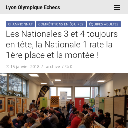
Aller
Lyon Olympique Echecs
au
contenu
CHAMPIONNAT
COMPÉTITIONS EN ÉQUIPES
ÉQUIPES ADULTES
Les Nationales 3 et 4 toujours
en tête, la Nationale 1 rate la
1ère place et la montée !
Publié
Auteur/autrice
15 janvier 2018
archive
0
le