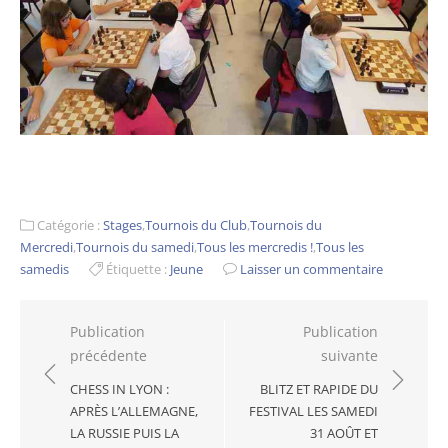
Catégorie :
Stages
,
Tournois du Club
,
Tournois du
Mercredi
,
Tournois du samedi
,
Tous les mercredis !
,
Tous les
samedis
Étiquette :
Jeune
Laisser un commentaire
Navigation
Publication
Publication
précédente
suivante
de
l’article
CHESS IN LYON :
BLITZ ET RAPIDE DU
APRÈS L’ALLEMAGNE,
FESTIVAL LES SAMEDI
LA RUSSIE PUIS LA
31 AOÛT ET