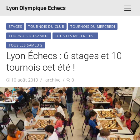
Aller
Lyon Olympique Echecs
au
contenu
STAGES
TOURNOIS DU CLUB
TOURNOIS DU MERCREDI
TOURNOIS DU SAMEDI
TOUS LES MERCREDIS !
TOUS LES SAMEDIS
Lyon Échecs : 6 stages et 10
tournois cet été !
Publié
Auteur/autrice
10 août 2019
archive
0
le