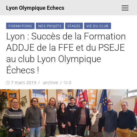
Aller
Lyon Olympique Echecs
au
contenu
FORMATIONS
NOS PROJETS
STAGES
VIE DU CLUB
Lyon : Succès de la Formation
ADDJE de la FFE et du PSEJE
au club Lyon Olympique
Échecs !
Publié
Auteur/autrice
7 mars 2019
archive
0
le