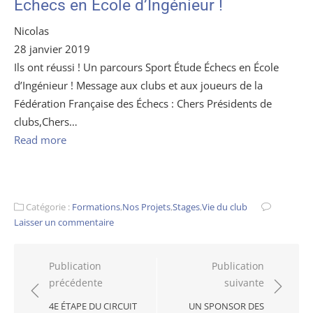
Échecs en École d’Ingénieur !
Nicolas
28 janvier 2019
Ils ont réussi ! Un parcours Sport Étude Échecs en École
d’Ingénieur ! Message aux clubs et aux joueurs de la
Fédération Française des Échecs : Chers Présidents de
clubs,Chers…
Read more
Catégorie :
Formations
,
Nos Projets
,
Stages
,
Vie du club
Laisser un commentaire
Navigation
Publication
Publication
précédente
suivante
de
l’article
4E ÉTAPE DU CIRCUIT
UN SPONSOR DES