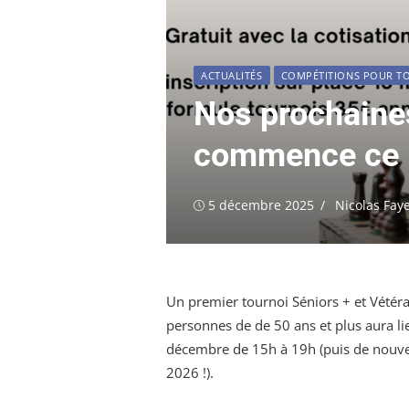
ACTUALITÉS
COMPÉTITIONS POUR T
Nos prochaines
commence ce l
Publié
Auteur/autri
5 décembre 2025
Nicolas Faye
le
Un premier tournoi Séniors + et Vétéra
personnes de de 50 ans et plus aura li
décembre de 15h à 19h (puis de nouvea
2026 !).