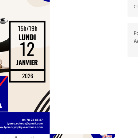
C
Po
A