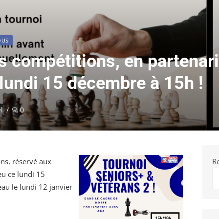
OUS
 compétitions, en partenar
undi 15 décembre à 15h !
ce
l
0
ns, réservé aux
R
eu ce lundi 15
u le lundi 12 janvier