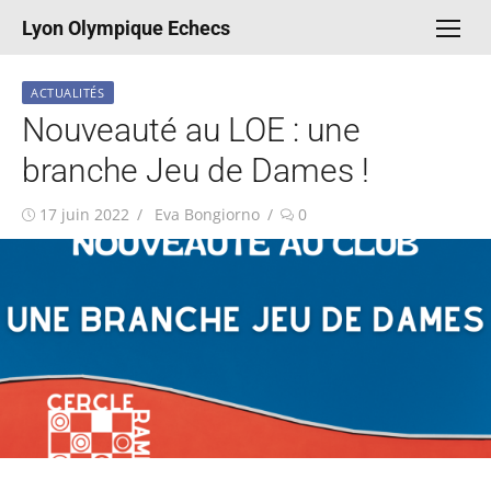
Aller
Lyon Olympique Echecs
au
contenu
ACTUALITÉS
Nouveauté au LOE : une
branche Jeu de Dames !
Publié
Auteur/autrice
17 juin 2022
Eva Bongiorno
0
le