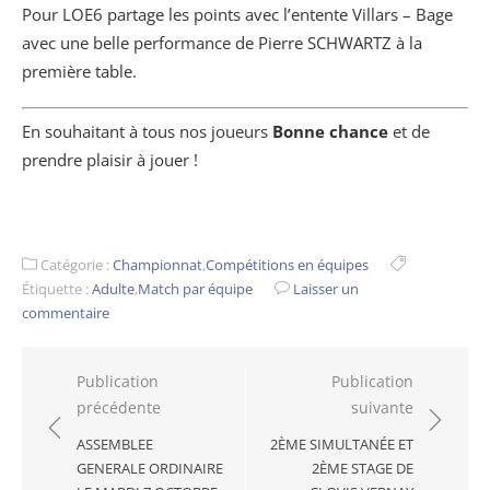
Pour LOE6 partage les points avec l’entente Villars – Bage
avec une belle performance de Pierre SCHWARTZ à la
première table.
En souhaitant à tous nos joueurs
Bonne chance
et de
prendre plaisir à jouer !
Catégorie :
Championnat
,
Compétitions en équipes
Étiquette :
Adulte
,
Match par équipe
Laisser un
commentaire
Navigation
Publication
Publication
précédente
suivante
de
l’article
ASSEMBLEE
2ÈME SIMULTANÉE ET
GENERALE ORDINAIRE
2ÈME STAGE DE