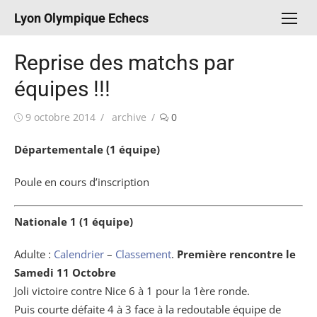
Aller
Lyon Olympique Echecs
au
contenu
Reprise des matchs par
équipes !!!
Publié
Auteur/autrice
9 octobre 2014
archive
0
le
Départementale (1 équipe)
Poule en cours d’inscription
Nationale 1 (1 équipe)
Adulte :
Calendrier
–
Classement
.
Première rencontre le
Samedi 11 Octobre
Joli victoire contre Nice 6 à 1 pour la 1ère ronde.
Puis courte défaite 4 à 3 face à la redoutable équipe de