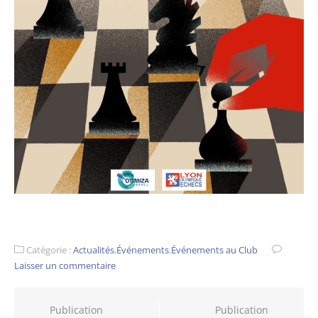
Catégorie :
Actualités
,
Événements
,
Événements au Club
Laisser un commentaire
Navigation
Publication
Publication