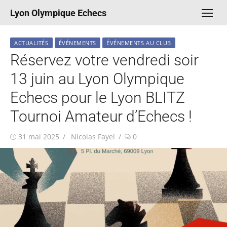
Aller
Lyon Olympique Echecs
au
contenu
ACTUALITÉS
ÉVÉNEMENTS
ÉVÉNEMENTS AU CLUB
Réservez votre vendredi soir
13 juin au Lyon Olympique
Echecs pour le Lyon BLITZ
Tournoi Amateur d’Echecs !
Publié
Auteur/autrice
31 mai 2025
Nicolas Fayel
0
le