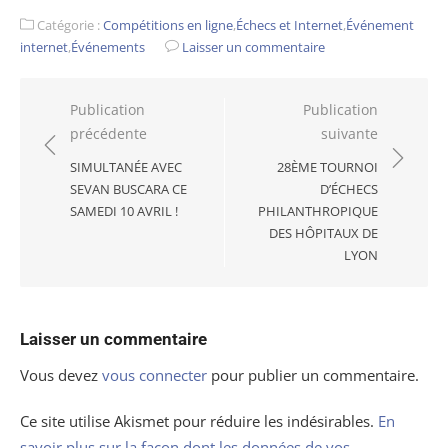
Catégorie :
Compétitions en ligne
,
Échecs et Internet
,
Événement
internet
,
Événements
Laisser un commentaire
Navigation
Publication
Publication
précédente
suivante
de
l’article
SIMULTANÉE AVEC
28ÈME TOURNOI
SEVAN BUSCARA CE
D’ÉCHECS
SAMEDI 10 AVRIL !
PHILANTHROPIQUE
DES HÔPITAUX DE
LYON
Laisser un commentaire
Vous devez
vous connecter
pour publier un commentaire.
Ce site utilise Akismet pour réduire les indésirables.
En
savoir plus sur la façon dont les données de vos