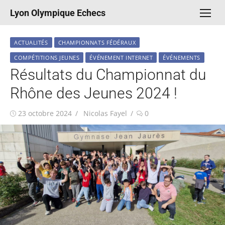
Aller
Lyon Olympique Echecs
au
contenu
ACTUALITÉS
CHAMPIONNATS FÉDÉRAUX
COMPÉTITIONS JEUNES
ÉVÉNEMENT INTERNET
ÉVÉNEMENTS
Résultats du Championnat du
Rhône des Jeunes 2024 !
Publié
Auteur/autrice
23 octobre 2024
Nicolas Fayel
0
le