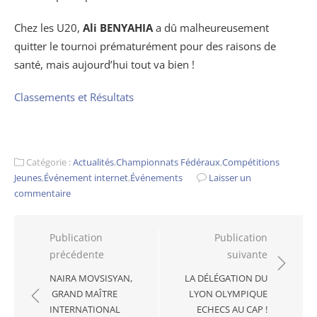
Chez les U20,
Ali BENYAHIA
a dû malheureusement
quitter le tournoi prématurément pour des raisons de
santé, mais aujourd’hui tout va bien !
Classements et Résultats
Catégorie :
Actualités
,
Championnats Fédéraux
,
Compétitions
Jeunes
,
Événement internet
,
Événements
Laisser un
commentaire
Navigation
Publication
Publication
précédente
suivante
de
l’article
NAIRA MOVSISYAN,
LA DÉLÉGATION DU
GRAND MAÎTRE
LYON OLYMPIQUE
INTERNATIONAL
ECHECS AU CAP !