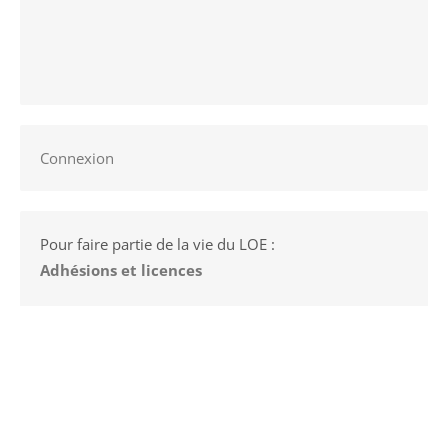
Connexion
Pour faire partie de la vie du LOE :
Adhésions et licences
© 2026 Lyon Olympique Echecs
/
Propulsé par WordPress
/
Thème
par Design Lab