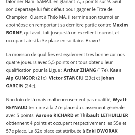
talonner Nahil SAMAIL en glanant 7.,5 points sur 9. Seul
son départage lui fait défaut pour gagner le Titre de
Champion. Quant à Théo MA, il termine son tournoi en
apothéose en remportant sa dernière partie contre
Maxim
BORNE
, qui avait fait jusque-là un excellent tournoi, et
occupant ainsi la 3e place en solitaire. Bravo !
La moisson de qualifiés est également très bonne car nos
quatre joueurs avec 5,5 points ont tous obtenu leur
qualification pour la Ligue :
Arthur ZHANG
(17e),
Kaan
Alp GUNGOR
(21e),
Victor STANCIU
(23e) et
Johan
GARCIN
(24e).
Non loin de là mais malheureusement pas qualifié,
Wyatt
REYNAUD
termine à la 27e place du classement générale
avec 5 points.
Aarone RICHARD
et
Thibault LETHUILLIER
obtiennent 4 points et occupent respectivement les 55e et
57e place. La 62e place est attribuée à
Enki DWORAK