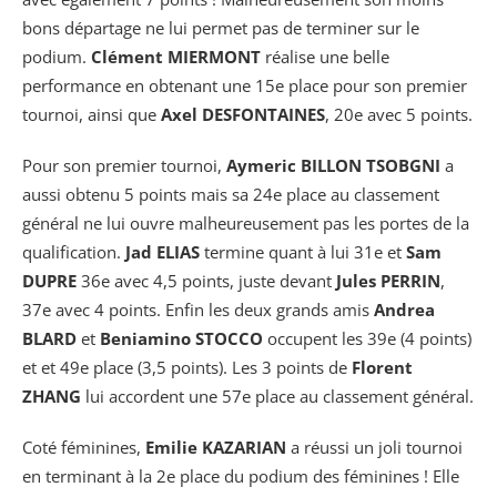
bons départage ne lui permet pas de terminer sur le
podium.
Clément MIERMONT
réalise une belle
performance en obtenant une 15e place pour son premier
tournoi, ainsi que
Axel DESFONTAINES
, 20e avec 5 points.
Pour son premier tournoi,
Aymeric BILLON TSOBGNI
a
aussi obtenu 5 points mais sa 24e place au classement
général ne lui ouvre malheureusement pas les portes de la
qualification.
Jad ELIAS
termine quant à lui 31e et
Sam
DUPRE
36e avec 4,5 points, juste devant
Jules PERRIN
,
37e avec 4 points. Enfin les deux grands amis
Andrea
BLARD
et
Beniamino STOCCO
occupent les 39e (4 points)
et et 49e place (3,5 points). Les 3 points de
Florent
ZHANG
lui accordent une 57e place au classement général.
Coté féminines,
Emilie KAZARIAN
a réussi un joli tournoi
en terminant à la 2e place du podium des féminines ! Elle