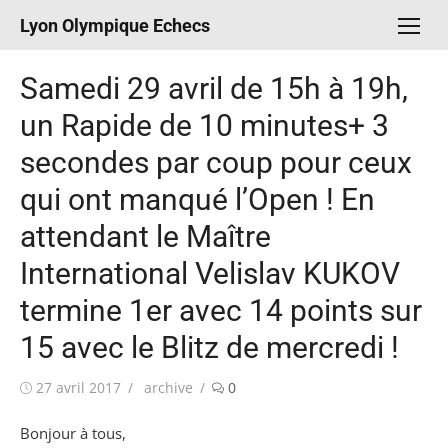
Aller
Lyon Olympique Echecs
au
contenu
Samedi 29 avril de 15h à 19h,
un Rapide de 10 minutes+ 3
secondes par coup pour ceux
qui ont manqué l’Open ! En
attendant le Maître
International Velislav KUKOV
termine 1er avec 14 points sur
15 avec le Blitz de mercredi !
Publié
Auteur/autrice
27 avril 2017
archive
0
le
Bonjour à tous,