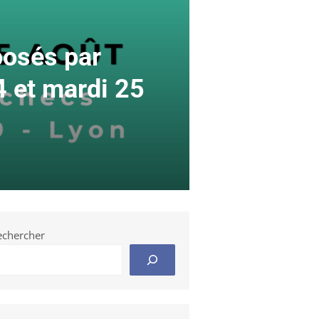
posés par
 et mardi 25
echercher