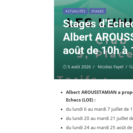
ACTUALITÉS
STAGES
Stages d’Echec
Albert AROUSS
août de 10h à 
Publié
Auteur/autrice
5 août 2026
Nicolas Fayel
le
Albert AROUSSTAMIAN
a prop
Echecs (LOE) :
du lundi 6 au mardi 7 juillet de 
du lundi 20 au mardi 21 juillet d
du lundi 24 au mardi 25 août de 