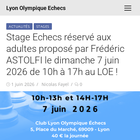
Aller
Lyon Olympique Echecs
au
contenu
ACTUALITÉS
STAGES
Stage Echecs réservé aux
adultes proposé par Frédéric
ASTOLFI le dimanche 7 juin
2026 de 10h à 17h au LOE !
Publié
Auteur/autrice
1 juin 2026
Nicolas Fayel
0
le