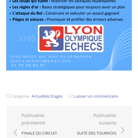
Catégorie :
Actualités
,
Stages
Laisser un commentaire
Navigation
Publication
Publication
précédente
suivante
de
l’article
FINALE DU CIRCUIT
SUITE DES TOURNOIS