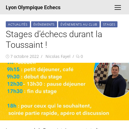
Aller
Lyon Olympique Echecs
au
contenu
ACTUALITÉS
ÉVÉNEMENTS
ÉVÉNEMENTS AU CLUB
STAGES
Stages d’échecs durant la
Toussaint !
Publié
Auteur/autrice
7 octobre 2022
Nicolas Fayel
0
le