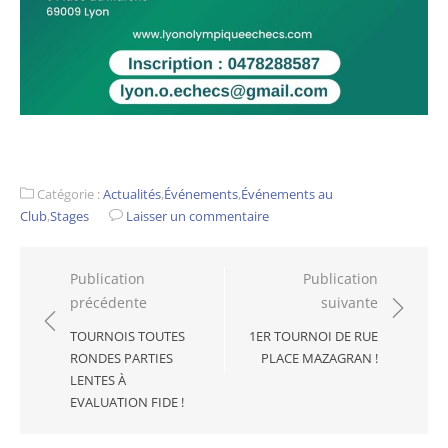
Catégorie :
Actualités
,
Événements
,
Événements au
Club
,
Stages
Laisser un commentaire
Navigation
Publication
Publication
précédente
suivante
de
l’article
TOURNOIS TOUTES
1ER TOURNOI DE RUE
RONDES PARTIES
PLACE MAZAGRAN !
LENTES À
EVALUATION FIDE !