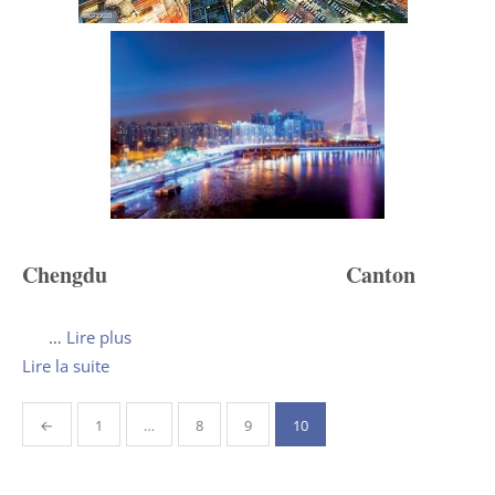
Chengdu
Canton
…
Lire plus
Lire la suite
Pagination
←
1
…
8
9
10
des
publications