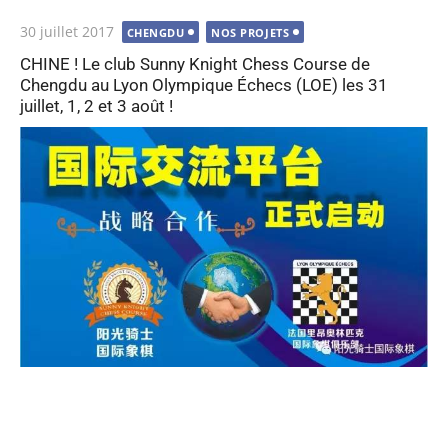
Publié
30 juillet 2017
CHENGDU
NOS PROJETS
le
CHINE ! Le club Sunny Knight Chess Course de
Chengdu au Lyon Olympique Échecs (LOE) les 31
juillet, 1, 2 et 3 août !