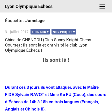
Aller
Lyon Olympique Echecs
au
contenu
Étiquette :
Jumelage
Publié
31 juillet 2017
CHENGDU
NOS PROJETS
le
Chine de CHENGDU (Club Sunny Knight Chess
Course) : Ils sont là et ont visité le club Lyon
Olympique Échecs !
Ils sont là !
Durant ces 3 jours ils vont attaquer, avec le Maître
FIDE Sylvain RAVOT et Mme Ke FU (Coco), des cours
d’Échecs de 14h à 18h en trois langues (Français,
Anglais et Chinois !!).