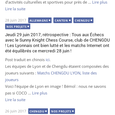
d’activités culturelles et sportives pour près de …
Lire plus
Lire la suite
Publié
28 juin 2017
ALLEMAGNE
CANTON
CHENGDU
le
NOS PROJETS
Jeudi 29 juin 2017, rétrospective : Tous aux Échecs
avec le Sunny Knight Chess Course, club de CHENGDU
! Les Lyonnais ont bien lutté et les matchs Internet ont
été équilibrés ce mercredi 28 juin !
Post traduit en chinois
ici
.
Les équipes de Lyon et de Chengdu étaient composées des
joueurs suivants :
Matchs CHENGDU LYON, liste des
joueurs
Voici l’équipe de Lyon en image ! Bémol : nous ne savons
pas si COCO …
Lire plus
Lire la suite
Publié
26 juin 2017
CHENGDU
NOS PROJETS