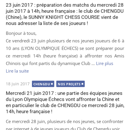
le
23 juin 2017 : préparation des matchs du mercredi 28
juin 2017 à 14h, heure française : le club de CHENGDU
(Chine), le SUNNY KNIGHT CHESS COURSE vient de
nous adresser la liste de ses joueurs !
Bonjour à tous,
Ce vendredi 23 juin plusieurs de nos jeunes joueurs de 6 à
10 ans (LYON OLYMPIQUE ÉCHECS) se sont préparer pour
ce mercredi 14h (heure française) à affronter nos Amis
Chinois qui font partis du dynamique Club …
Lire plus
Lire la suite
Publié
18 juin 2017
CHENGDU
NOS PROJETS
le
Mercredi 21 juin 2017 : une partie des équipes jeunes
du Lyon Olympique Échecs vont affronter la Chine et
en particulier le club de CHENGDU ce mercredi 28 juin,
14h, heure française !
Ce mercredi 28 juin, plusieurs de nos jeunes, se confronter
par internet à de jeunes joueurs du Club de Chengdu voir