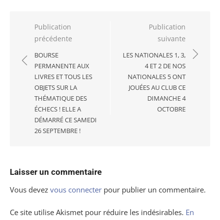
Navigation
Publication
Publication
précédente
suivante
de
l’article
BOURSE
LES NATIONALES 1, 3,
PERMANENTE AUX
4 ET 2 DE NOS
LIVRES ET TOUS LES
NATIONALES 5 ONT
OBJETS SUR LA
JOUÉES AU CLUB CE
THÉMATIQUE DES
DIMANCHE 4
ÉCHECS ! ELLE A
OCTOBRE
DÉMARRÉ CE SAMEDI
26 SEPTEMBRE !
Laisser un commentaire
Vous devez
vous connecter
pour publier un commentaire.
Ce site utilise Akismet pour réduire les indésirables.
En