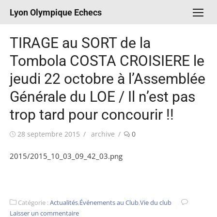
Aller
Lyon Olympique Echecs
au
contenu
TIRAGE au SORT de la
Tombola COSTA CROISIERE le
jeudi 22 octobre à l’Assemblée
Générale du LOE / Il n’est pas
trop tard pour concourir !!
Publié
Auteur/autrice
28 septembre 2015
archive
0
le
2015/2015_10_03_09_42_03.png
Catégorie :
Actualités
,
Événements au Club
,
Vie du club
Laisser un commentaire