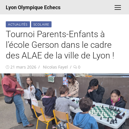
Aller
Lyon Olympique Echecs
au
contenu
ACTUALITÉS
SCOLAIRE
Tournoi Parents-Enfants à
l’école Gerson dans le cadre
des ALAE de la ville de Lyon !
Publié
Auteur/autrice
21 mars 2026
Nicolas Fayel
0
le