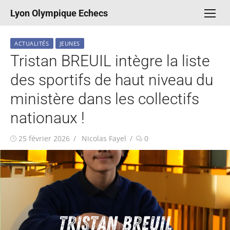
Aller
Lyon Olympique Echecs
au
contenu
ACTUALITÉS
JEUNES
Tristan BREUIL intègre la liste
des sportifs de haut niveau du
ministère dans les collectifs
nationaux !
Publié
Auteur/autrice
25 février 2026
Nicolas Fayel
0
le