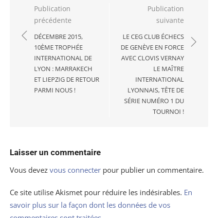
Navigation
Publication
Publication
précédente
suivante
de
l’article
DÉCEMBRE 2015,
LE CEG CLUB ÉCHECS
10ÈME TROPHÉE
DE GENÈVE EN FORCE
INTERNATIONAL DE
AVEC CLOVIS VERNAY
LYON : MARRAKECH
LE MAÎTRE
ET LIEPZIG DE RETOUR
INTERNATIONAL
PARMI NOUS !
LYONNAIS, TÊTE DE
SÉRIE NUMÉRO 1 DU
TOURNOI !
Laisser un commentaire
Vous devez
vous connecter
pour publier un commentaire.
Ce site utilise Akismet pour réduire les indésirables.
En
savoir plus sur la façon dont les données de vos
commentaires sont traitées
.