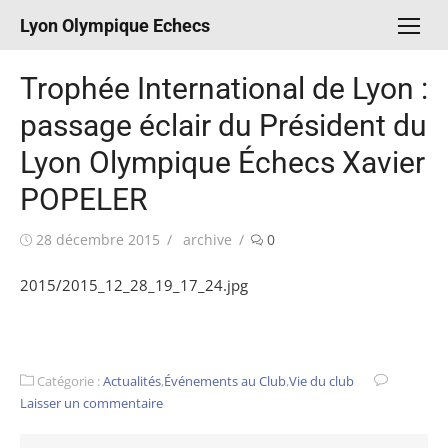
Aller
Lyon Olympique Echecs
au
contenu
Trophée International de Lyon :
passage éclair du Président du
Lyon Olympique Échecs Xavier
POPELER
Publié
Auteur/autrice
28 décembre 2015
archive
0
le
2015/2015_12_28_19_17_24.jpg
Catégorie :
Actualités
,
Événements au Club
,
Vie du club
Laisser un commentaire