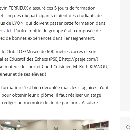
evin TERRIEUX a assuré ces 5 jours de formation
t cinq des dix participants étaient des étudiants de
pus de LYON, qui doivent passer cette formation dans
ecs,
ici
. L’autre moitié du groupe était composée de
 avec de bonnes expériences dans l’enseignement.
er le Club LOE/Musée de 600 mètres carrés et son
cial et Educatif des Echecs (PSEJE http://pseje.com/)
 Animateur de choc et Cheff Cuisinier, M. Koffi KPANOU,
aineur et de ses élèves !
 formation s’est bien déroulée mais les stagiaires n’ont
 pour obtenir leur diplôme, il faut réaliser un stage
et rédiger un mémoire de fin de parcours. A suivre
C