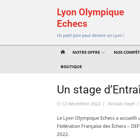
Aller
Lyon Olympique
au
contenu
Echecs
Un petit pion peut devenir un Lyon !
NOTRE OFFRE
NOS COMPÉT
BOUTIQUE
Un stage d’Entra
Publié
Auteur/autrice
12 décembre 2022
Nicolas Fayel
le
Le Lyon Olympique Echecs a accueilli u
Fédération Française des Échecs – DE
2022.