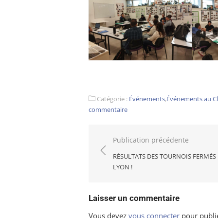
Catégorie :
Événements
,
Événements au C
commentaire
Navigation
Publication précédente
de
RÉSULTATS DES TOURNOIS FERMÉS
l’article
LYON !
Laisser un commentaire
Vous devez
vous connecter
pour publi