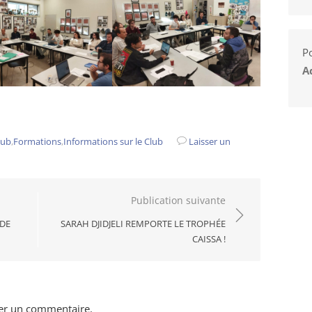
Po
A
lub
,
Formations
,
Informations sur le Club
Laisser un
Publication suivante
 DE
SARAH DJIDJELI REMPORTE LE TROPHÉE
CAISSA !
er un commentaire.