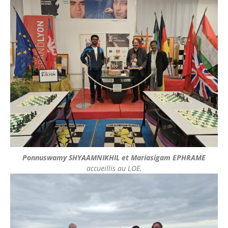
Ponnuswamy SHYAAMNIKHIL et Mariasigam EPHRAME
accueillis au LOE.