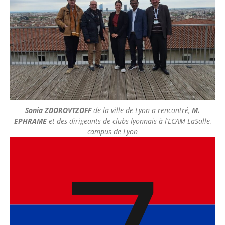
Sonia ZDOROVTZOFF
de la ville de Lyon a rencontré,
M.
EPHRAME
et des dirigeants de clubs lyonnais à l’ECAM LaSalle,
campus de Lyon