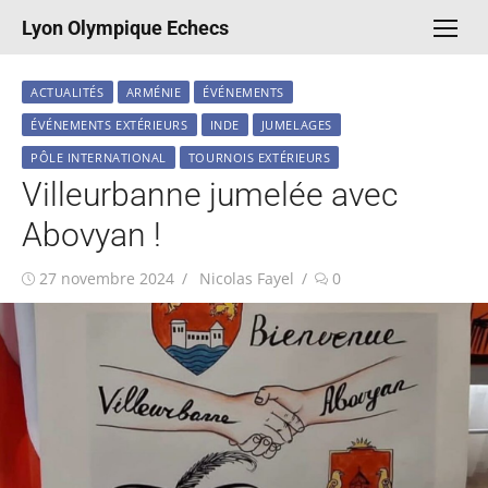
Aller
Lyon Olympique Echecs
au
contenu
ACTUALITÉS
ARMÉNIE
ÉVÉNEMENTS
ÉVÉNEMENTS EXTÉRIEURS
INDE
JUMELAGES
PÔLE INTERNATIONAL
TOURNOIS EXTÉRIEURS
Villeurbanne jumelée avec
Abovyan !
Publié
Auteur/autrice
27 novembre 2024
Nicolas Fayel
0
le