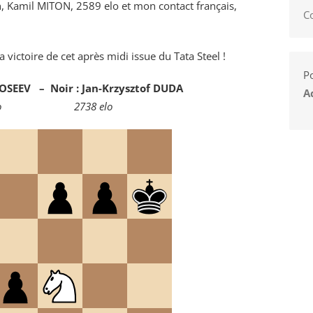
Kamil MITON, 2589 elo et mon contact français,
C
 victoire de cet après midi issue du Tata Steel !
Po
DOSEEV – Noir : Jan-Krzysztof DUDA
A
o
2738 elo