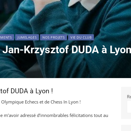
EMENTS
JUMELAGES
NOS PROJETS
VIE DU CLUB
Jan-Krzysztof DUDA à Lyon 
tof DUDA à Lyon !
R
Olympique Echecs et de Chess In Lyon !
e m’avoir adressé d’innombrables félicitations tout au