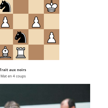
Trait aux noirs
Mat en 4 coups