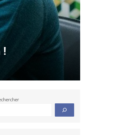
!​
echercher