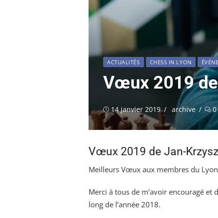
ACTUALITÉS
CHESS IN LYON
ÉVÉN
Vœux 2019 de 
Publié
Auteur/autrice
14 janvier 2019
archive
0
le
Vœux 2019 de Jan-Krzysz
Meilleurs Vœux aux membres du Lyon 
Merci à tous de m’avoir encouragé et d
long de l’année 2018.