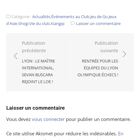
Catégorie :
Actualités
,
Événements au Club
,
Jeu de Go
,
Jeux
d'Asie
,
Shogi
,
Vie du club
,
Xiangqi
Laisser un commentaire
Navigation
Publication
Publication
précédente
suivante
de
l’article
LYON : LE MAÎTRE
RENTRÉE POUR LES
INTERNATIONAL,
ÉQUIPES DU LYON
SEVAN BUSCARA
OLYMPIQUE ÉCHECS !
REJOINT LE LOE !
Laisser un commentaire
Vous devez
vous connecter
pour publier un commentaire.
Ce site utilise Akismet pour réduire les indésirables.
En