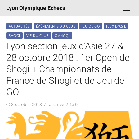
Aller
Lyon Olympique Echecs
au
contenu
ACTUALITÉS
ÉVÉNEMENTS AU CLUB
JEU DE GO
JEUX D'ASIE
SHOGI
VIE DU CLUB
XIANGQI
Lyon section jeux d’Asie 27 &
28 octobre 2018 : 1er Open de
Shogi + Championnats de
France de Shogi et de Jeu de
GO
Publié
Auteur/autrice
8 octobre 2018
archive
0
le