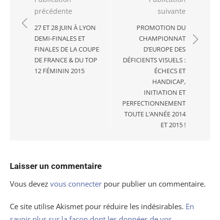
Navigation
précédente
suivante
de
l’article
27 ET 28 JUIN À LYON
PROMOTION DU
DEMI-FINALES ET
CHAMPIONNAT
FINALES DE LA COUPE
D’EUROPE DES
DE FRANCE & DU TOP
DÉFICIENTS VISUELS :
12 FÉMININ 2015
ÉCHECS ET
HANDICAP,
INITIATION ET
PERFECTIONNEMENT
TOUTE L’ANNÉE 2014
ET 2015 !
Laisser un commentaire
Vous devez
vous connecter
pour publier un commentaire.
Ce site utilise Akismet pour réduire les indésirables.
En
savoir plus sur la façon dont les données de vos