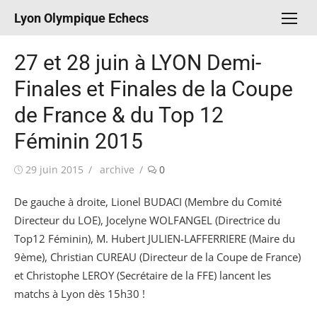
Aller
Lyon Olympique Echecs
au
contenu
27 et 28 juin à LYON Demi-
Finales et Finales de la Coupe
de France & du Top 12
Féminin 2015
Publié
Auteur/autrice
29 juin 2015
archive
0
le
De gauche à droite, Lionel BUDACI (Membre du Comité
Directeur du LOE), Jocelyne WOLFANGEL (Directrice du
Top12 Féminin), M. Hubert JULIEN-LAFFERRIERE (Maire du
9ème), Christian CUREAU (Directeur de la Coupe de France)
et Christophe LEROY (Secrétaire de la FFE) lancent les
matchs à Lyon dès 15h30 !