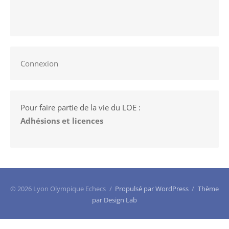
Connexion
Pour faire partie de la vie du LOE :
Adhésions et licences
© 2026 Lyon Olympique Echecs
/
Propulsé par WordPress
/
Thème
par Design Lab