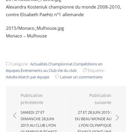
Alexandra Kosteniuk championne du monde 2008-2010,
contre Elisabeth Paehtz n°1 allemande
2015/Monaco_Mulhouse.jpg
Monaco – Mulhouse
Catégorie :
Actualités
,
Championnat
,
Compétitions en
équipes
,
Événements au Club
,
Vie du club
Étiquette :
Adulte
,
Match par équipe
Laisser un commentaire
Navigation
Publication
Publication
précédente
suivante
de
l’article
SAMEDI 27 ET
27 ET 28 JUIN 2015 :
DIMANCHE 28 JUIN
DU BEAU MONDE AU
2015 AU CLUB LYON
LYON OLYMPIQUE
OLYMPIQUE ÉCHECS –
ÉCHECS DONT UNE