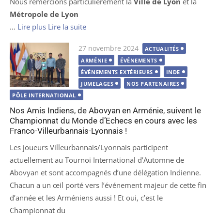
Nous remercions particulièrement la
Ville de Lyon
et la
Métropole de Lyon
…
Lire plus
Lire la suite
Publié
27 novembre 2024
ACTUALITÉS
le
ARMÉNIE
ÉVÉNEMENTS
ÉVÉNEMENTS EXTÉRIEURS
INDE
JUMELAGES
NOS PARTENAIRES
PÔLE INTERNATIONAL
Nos Amis Indiens, de Abovyan en Arménie, suivent le
Championnat du Monde d’Echecs en cours avec les
Franco-Villeurbannais-Lyonnais !
Les joueurs Villeurbannais/Lyonnais participent
actuellement au Tournoi International d’Automne de
Abovyan et sont accompagnés d’une délégation Indienne.
Chacun a un œil porté vers l’événement majeur de cette fin
d’année et les Arméniens aussi ! Et oui, c’est le
Championnat du