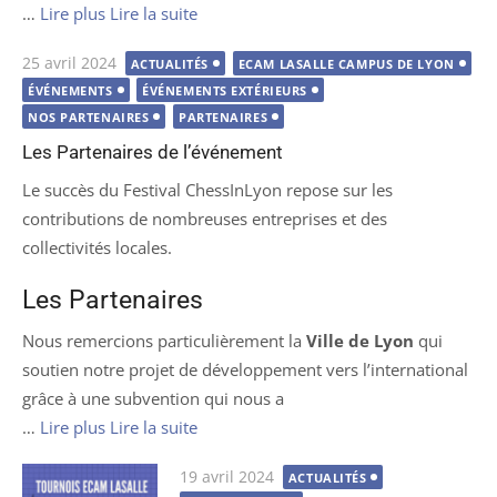
…
Lire plus
Lire la suite
Publié
25 avril 2024
ACTUALITÉS
ECAM LASALLE CAMPUS DE LYON
le
ÉVÉNEMENTS
ÉVÉNEMENTS EXTÉRIEURS
NOS PARTENAIRES
PARTENAIRES
Les Partenaires de l’événement
Le succès du Festival ChessInLyon repose sur les
contributions de nombreuses entreprises et des
collectivités locales.
Les Partenaires
Nous remercions particulièrement la
Ville de Lyon
qui
soutien notre projet de développement vers l’international
grâce à une subvention qui nous a
…
Lire plus
Lire la suite
Publié
19 avril 2024
ACTUALITÉS