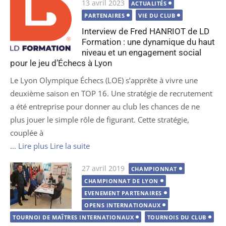
Publié
13 avril 2023
ACTUALITÉS
le
PARTENAIRES
VIE DU CLUB
Interview de Fred HANRIOT de LD
Formation : une dynamique du haut
niveau et un engagement social
pour le jeu d’Échecs à Lyon
Le Lyon Olympique Échecs (LOE) s’apprête à vivre une
deuxième saison en TOP 16. Une stratégie de recrutement
a été entreprise pour donner au club les chances de ne
plus jouer le simple rôle de figurant. Cette stratégie,
couplée à
…
Lire plus
Lire la suite
Publié
27 avril 2019
CHAMPIONNAT
le
CHAMPIONNAT DE LYON
EVENEMENT PARTENAIRES
OPENS INTERNATIONAUX
TOURNOI DE MAÎTRES INTERNATIONAUX
TOURNOIS DU CLUB