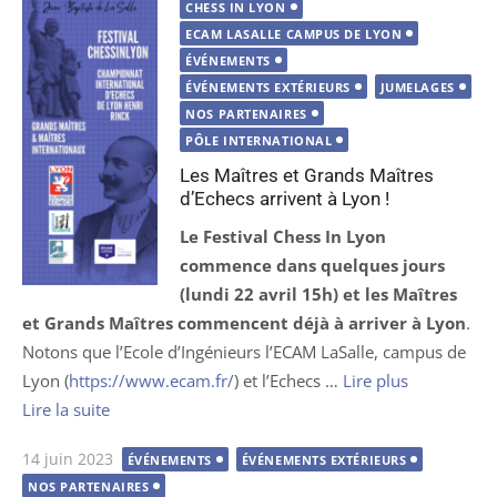
le
CHESS IN LYON
ECAM LASALLE CAMPUS DE LYON
ÉVÉNEMENTS
ÉVÉNEMENTS EXTÉRIEURS
JUMELAGES
NOS PARTENAIRES
PÔLE INTERNATIONAL
Les Maîtres et Grands Maîtres
d’Echecs arrivent à Lyon !
Le Festival Chess In Lyon
commence dans quelques jours
(lundi 22 avril 15h) et les Maîtres
et Grands Maîtres commencent déjà à arriver à Lyon
.
Notons que l’Ecole d’Ingénieurs l’ECAM LaSalle, campus de
Lyon (
https://www.ecam.fr/
) et l’Echecs …
Lire plus
Lire la suite
Publié
14 juin 2023
ÉVÉNEMENTS
ÉVÉNEMENTS EXTÉRIEURS
le
NOS PARTENAIRES