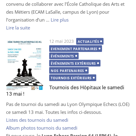
convenu de collaborer avec l’École Catholique des Arts et
des Métiers (ECAM LaSalle, campus de Lyon) pour
l’organisation d’un …
Lire plus
Lire la suite
Publié
12 mai 2023
ACTUALITÉS
le
EVENEMENT PARTENAIRES
ÉVÉNEMENTS
ÉVÉNEMENTS EXTÉRIEURS
NOS PARTENAIRES
TOURNOIS EXTÉRIEURS
Tournois des Hôpitaux le samedi
13 mai !
Pas de tournoi du samedi au Lyon Olympique Echecs (LOE)
ce samedi 13 mai. Toutes les infos ci-dessous.
Listes des tournois du samedi
Album photos tournois du samedi
Et pour cause, le
Lyon Echecs Passion 64 (LEP64), le