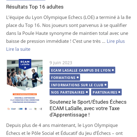
Résultats Top 16 adultes
L’équipe du Lyon Olympique Echecs (LOE) a terminé à la 8e
place du Top 16. Nos joueurs sont parvenus à se qualifier
dans la Poule Haute synonyme de maintien total avec une
baisse de pression immédiate ! C’est une très …
Lire plus
Lire la suite
Publié
9 juin 2023
le
ECAM LASALLE CAMPUS DE LYON
FORMATIONS
INFORMATIONS SUR LE CLUB
NOS PARTENAIRES
PARTENAIRES
Soutenez le Sport/Études Échecs
ECAM LaSalle, avec votre Taxe
d’Apprentissage !
Depuis plus de 4 ans maintenant, le Lyon Olympique
Échecs et le Pôle Social et Éducatif du Jeu d’Échecs – ont