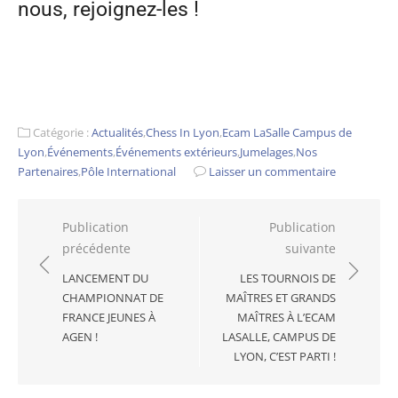
nous, rejoignez-les !
Catégorie :
Actualités
,
Chess In Lyon
,
Ecam LaSalle Campus de
Lyon
,
Événements
,
Événements extérieurs
,
Jumelages
,
Nos
Partenaires
,
Pôle International
Laisser un commentaire
Navigation
Publication
Publication
précédente
suivante
de
l’article
LANCEMENT DU
LES TOURNOIS DE
CHAMPIONNAT DE
MAÎTRES ET GRANDS
FRANCE JEUNES À
MAÎTRES À L’ECAM
AGEN !
LASALLE, CAMPUS DE
LYON, C’EST PARTI !