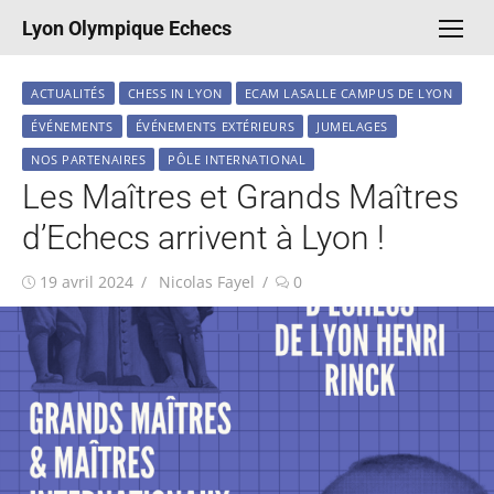
Aller
Lyon Olympique Echecs
au
contenu
ACTUALITÉS
CHESS IN LYON
ECAM LASALLE CAMPUS DE LYON
ÉVÉNEMENTS
ÉVÉNEMENTS EXTÉRIEURS
JUMELAGES
NOS PARTENAIRES
PÔLE INTERNATIONAL
Les Maîtres et Grands Maîtres
d’Echecs arrivent à Lyon !
Publié
Auteur/autrice
19 avril 2024
Nicolas Fayel
0
le