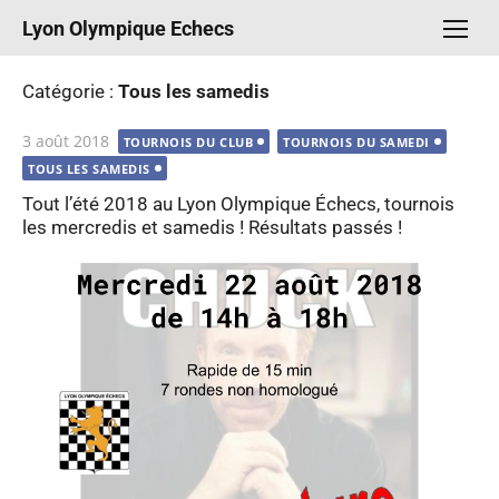
Aller
Lyon Olympique Echecs
au
contenu
Catégorie :
Tous les samedis
Publié
3 août 2018
TOURNOIS DU CLUB
TOURNOIS DU SAMEDI
le
TOUS LES SAMEDIS
Tout l’été 2018 au Lyon Olympique Échecs, tournois
les mercredis et samedis ! Résultats passés !