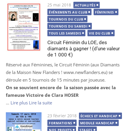
Publié
25 mai 2018
ACTUALITÉS
le
ÉVÉNEMENTS AU CLUB
FÉMININES
TOURNOIS DU CLUB
TOURNOIS DU SAMEDI
TOUS LES SAMEDIS
VIE DU CLUB
Circuit Féminin du LOE, des
diamants à gagner ! (d’une valeur
de 1 000 €)
Réservé aux Féminines, le Circuit Féminin (aux Diamants
de la Maison New Flanders ! www.newflanders.eu) se
déroule en 5 tournois de 15 minutes par joueuse.
On se souvient encore de
la saison passée avec la
fameuse Victoire de Clara HOSER
…
Lire plus
Lire la suite
Publié
23 février 2018
ÉCHECS ET HANDICAP
le
FORMATIONS
MODULE HANDICAP
NOS PROJETS
STAGES