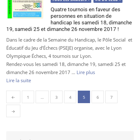
Quatre tournois en faveur des
personnes en situation de
handicap les samedi 18, dimanche
19, samedi 25 et dimanche 26 novembre 2017 !
Dans le cadre de la Semaine du Handicap, le Pôle Social et
Éducatif du Jeu d’Échecs (PSEJE) organise, avec le Lyon
Olympique Échecs, 4 tournois sur Lyon.
Rendez-vous les samedi 18, dimanche 19, samedi 25 et
dimanche 26 novembre 2017 …
Lire plus
Lire la suite
Pagination
←
1
…
3
4
5
6
7
des
publications
→