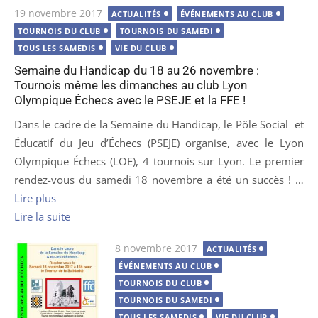
Publié
19 novembre 2017
ACTUALITÉS
ÉVÉNEMENTS AU CLUB
le
TOURNOIS DU CLUB
TOURNOIS DU SAMEDI
TOUS LES SAMEDIS
VIE DU CLUB
Semaine du Handicap du 18 au 26 novembre :
Tournois même les dimanches au club Lyon
Olympique Échecs avec le PSEJE et la FFE !
Dans le cadre de la Semaine du Handicap, le Pôle Social et
Éducatif du Jeu d’Échecs (PSEJE) organise, avec le Lyon
Olympique Échecs (LOE), 4 tournois sur Lyon. Le premier
rendez-vous du samedi 18 novembre a été un succès ! …
Lire plus
Lire la suite
Publié
8 novembre 2017
ACTUALITÉS
le
ÉVÉNEMENTS AU CLUB
TOURNOIS DU CLUB
TOURNOIS DU SAMEDI
TOUS LES SAMEDIS
VIE DU CLUB