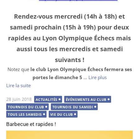
Rendez-vous mercredi (14h à 18h) et
samedi prochain (15h à 19h) pour deux
rapides au Lyon Olympique Échecs mais
aussi tous les mercredis et samedi
suivants !
Notez que
le club Lyon Olympique Échecs fermera ses
portes le dimanche 5
…
Lire plus
Lire la suite
Publié
28 juin 2018
ACTUALITÉS
ÉVÉNEMENTS AU CLUB
le
TOURNOIS DU CLUB
TOURNOIS DU SAMEDI
TOUS LES SAMEDIS
VIE DU CLUB
Barbecue et rapides !