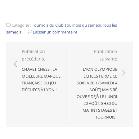
Catégorie :
Tournois du Club
,
Tournois du samedi
,
Tous les
samedis
Laisser un commentaire
Navigation
Publication
Publication
précédente
suivante
de
l’article
CHAVET CHESS : LA
LYON OLYMPIQUE
MEILLEURE MARQUE
ÉCHECS FERME CE
FRANÇAISE DU JEU
SOIR À 20H (SAMEDI 4
D’ÉCHECS À LYON !
AOÛT) MAIS RÉ
OUVRE DÉJÀ LE LUNDI
20 AOÛT, 8H30 DU
MATIN ! STAGES ET
TOURNOIS !