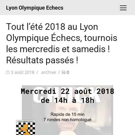
Aller
Lyon Olympique Echecs
au
contenu
Tout l’été 2018 au Lyon
Olympique Échecs, tournois
les mercredis et samedis !
Résultats passés !
Publié
Auteur/autrice
3 août 2018
archive
0
le