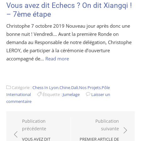
Vous avez dit Echecs ? On dit Xiangqi !
– 7ème étape
Christophe 7 octobre 2019 Nouveau jour après donc une
bonne nuit ! Vendredi… Avant la première Ronde on
demanda au Responsable de notre délégation, Christophe
LEROY, de participer à la cérémonie d’ouverture
accompagné de…
Read more
Catégorie :
Chess In Lyon
,
Chine
,
Dali
,
Nos Projets
,
Pôle
International
Étiquette :
Jumelage
Laisser un
commentaire
Navigation
Publication
Publication
précédente
suivante
de
l’article
VOUS AVEZ DIT
PREMIER ARTICLE DE