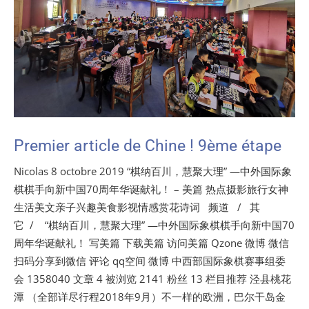
Premier article de Chine ! 9ème étape
Nicolas 8 octobre 2019 “棋纳百川，慧聚大理” —中外国际象
棋棋手向新中国70周年华诞献礼！ – 美篇 热点摄影旅行女神
生活美文亲子兴趣美食影视情感赏花诗词 频道 / 其
它 / “棋纳百川，慧聚大理” —中外国际象棋棋手向新中国70
周年华诞献礼！ 写美篇 下载美篇 访问美篇 Qzone 微博 微信
扫码分享到微信 评论 qq空间 微博 中西部国际象棋赛事组委
会 1358040 文章 4 被浏览 2141 粉丝 13 栏目推荐 泾县桃花
潭 （全部详尽行程2018年9月）不一样的欧洲，巴尔干岛金