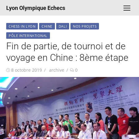
Aller
Lyon Olympique Echecs
au
contenu
CHESS IN LYON
CHINE
DALI
NOS PROJETS
PÔLE INTERNATIONAL
Fin de partie, de tournoi et de
voyage en Chine : 8ème étape
Publié
Auteur/autrice
8 octobre 2019
archive
0
le