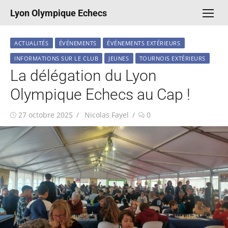
Aller
Lyon Olympique Echecs
au
contenu
ACTUALITÉS
ÉVÉNEMENTS
ÉVÉNEMENTS EXTÉRIEURS
INFORMATIONS SUR LE CLUB
JEUNES
TOURNOIS EXTÉRIEURS
La délégation du Lyon
Olympique Echecs au Cap !
Publié
Auteur/autrice
27 octobre 2025
Nicolas Fayel
0
le