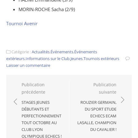
MORIN-ROCHE Sacha (2/9)
Tournoi Avenir
Catégorie :
Actualités
,
Événements
,
Événements
extérieurs
,
Informations sur le Club
,
Jeunes
,
Tournois extérieurs
Laisser un commentaire
Navigation
Publication
Publication
précédente
suivante
de
l’article
STAGES JEUNES
ROUZIER GERMAIN,
DÉBUTANTS ET
DU SPORT ETUDE
PERFECTIONNEMENT
ECHECS ECAM
TOUT OCTOBRE AU
LASALLE, CHAMPION
CLUB LYON
DU CAVALIER !
OLYMPIQUE ECHECS !