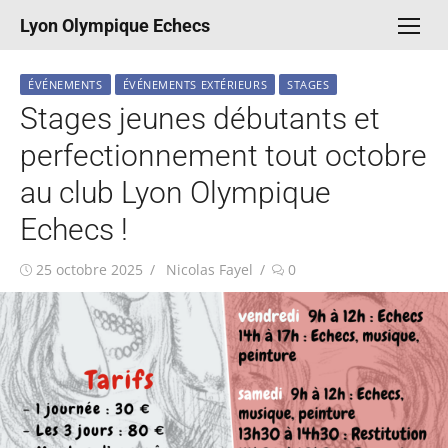
Aller
Lyon Olympique Echecs
au
contenu
ÉVÉNEMENTS
ÉVÉNEMENTS EXTÉRIEURS
STAGES
Stages jeunes débutants et
perfectionnement tout octobre
au club Lyon Olympique
Echecs !
Publié
Auteur/autrice
25 octobre 2025
Nicolas Fayel
0
le