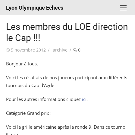
Aller
Lyon Olympique Echecs
au
contenu
Les membres du LOE direction
le Cap !!!
Publié
Auteur/autrice
5 novembre 2012
archive
0
le
Bonjour à tous,
Voici les résultats de nos joueurs participant aux différents
tournois du Cap d’Agde :
Pour les autres informations cliquez
ici
.
Catégorie Grand prix :
Voici la grille américaine après la ronde 9. Dans ce tournoi
il y a :