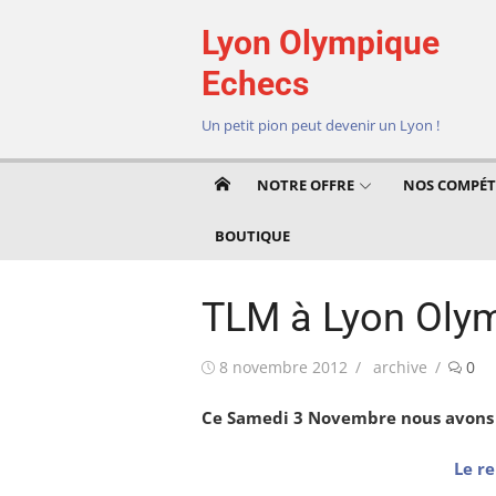
Aller
Lyon Olympique
au
contenu
Echecs
Un petit pion peut devenir un Lyon !
NOTRE OFFRE
NOS COMPÉT
BOUTIQUE
TLM à Lyon Olym
Publié
Auteur/autrice
8 novembre 2012
archive
0
le
Ce Samedi 3 Novembre nous avons eu
Le r