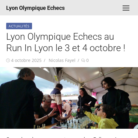
Aller
Lyon Olympique Echecs
au
contenu
ACTUALITÉS
Lyon Olympique Echecs au
Run In Lyon le 3 et 4 octobre !
Publié
Auteur/autrice
4 octobre 2025
Nicolas Fayel
0
le