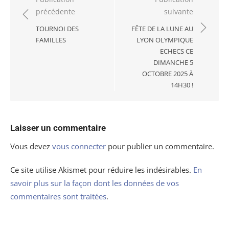
Navigation
précédente
suivante
de
l’article
TOURNOI DES
FÊTE DE LA LUNE AU
FAMILLES
LYON OLYMPIQUE
ECHECS CE
DIMANCHE 5
OCTOBRE 2025 À
14H30 !
Laisser un commentaire
Vous devez
vous connecter
pour publier un commentaire.
Ce site utilise Akismet pour réduire les indésirables.
En
savoir plus sur la façon dont les données de vos
commentaires sont traitées
.