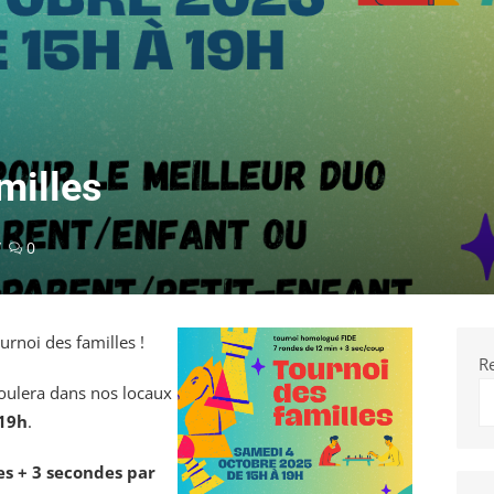
milles
0
rnoi des familles !
R
oulera dans nos locaux
 19h
.
s + 3 secondes par