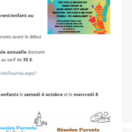
arent/enfant ou
inutes avant le début
le annuelle
donnant
, au tarif de
35 €
.
icheTournoi.aspx?
s-enfants
le
samedi 4 octobre
et le
mercredi 8