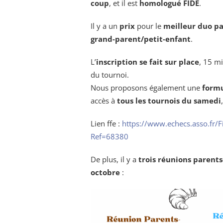
coup
, et il est
homologué FIDE
.
Il y a un
prix
pour le
meilleur duo p
grand-parent/petit-enfant
.
L’
inscription se fait sur place
, 15 m
du tournoi.
Nous proposons également une
formu
accès à
tous les tournois du samedi
Lien ffe :
https://www.echecs.asso.fr/F
Ref=68380
De plus, il y a
trois réunions parent
octobre
: