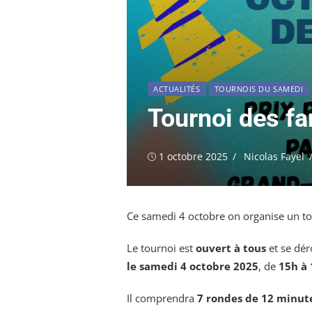
ACTUALITÉS
TOURNOIS DU SAMEDI
Tournoi des fa
Publié
Auteur/autrice
1 octobre 2025
Nicolas Fayel
le
Ce samedi 4 octobre on organise un tou
Le tournoi est
ouvert à tous
et se dér
le samedi 4 octobre 2025
, de
15h à
Il comprendra
7 rondes de 12 minute