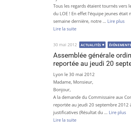
Tous les regards étaient tournés vers l
du LOE ! En effet l’équipe jeunes éta
semaine dernière, notre …
Lire plus
Lire la suite
Publié
30 mai 2012
ACTUALITÉS
ÉVÉNEMENTS
le
Assemblée générale ordi
reportée au jeudi 20 sept
Lyon le 30 mai 2012
Madame, Monsieur,
Bonjour,
A la demande du Commissaire aux Com
reportée au jeudi 20 septembre 2012 à 
justificatives (Résultat du …
Lire plus
Lire la suite