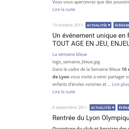
Vous vous apercevrez que des poussi
Lire la suite
Publié
19 octobre 2011
ACTUALITÉS
ÉVÉNEM
le
Un événement unique en F
TOUT AGE EN JEU, ENJEU
La semaine bleue
logo_semaine_bleue.jpg
Dans le cadre de la Semaine Bleue
10 
de Lyon
vous invite à venir partager v
enfants d’écoles voisines et …
Lire plus
Lire la suite
Publié
6 septembre 2011
ACTUALITÉS
ÉVÉN
le
Rentrée du Lyon Olympiq
Ouverture du club et horaires des