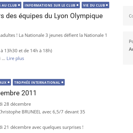
 AU CLUB
INFORMATIONS SUR LE CLUB
VIE DU CLUB
rs des équipes du Lyon Olympique
C
adultes ! La Nationale 3 jeunes défient la Nationale 1
Po
A
 à 13h30 et de 14h à 18h)
i …
Lire plus
AUX
TROPHÉE INTERNATIONAL
écembre 2011
edi 28 décembre
à Christophe BRUNEEL avec 6,5/7 devant 35
di 21 décembre avec quelques surprises !