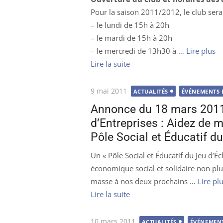
Pour la saison 2011/2012, le club sera
– le lundi de 15h à 20h
– le mardi de 15h à 20h
– le mercredi de 13h30 à …
Lire plus
Lire la suite
Publié
9 mai 2011
ACTUALITÉS
ÉVÉNEMENTS 
le
Annonce du 18 mars 2011 
d’Entreprises : Aidez de m
Pôle Social et Éducatif du
Un « Pôle Social et Éducatif du Jeu d’É
économique social et solidaire non plu
masse à nos deux prochains …
Lire pl
Lire la suite
Publié
10 mars 2011
ACTUALITÉS
ÉVÉNEMENT