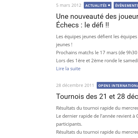
Publié
5 mars 2012
ACTUALITÉS
ÉVÉNEMENTS
le
Une nouveauté des joueu
Échecs : le défi !!
Les équipes jeunes défient les équipes 
jeunes !
Prochains matchs le 17 mars (de 9h30
Lors des 1ère et 2ème ronde le samed
Lire la suite
Publié
28 décembre 2011
OPENS INTERNATION
le
Tournois des 21 et 28 d
Résultats du tournoi rapide du mercr
Le dernier rapide de l’année revient 
participants.
Résultats du tournoi rapide du mercre