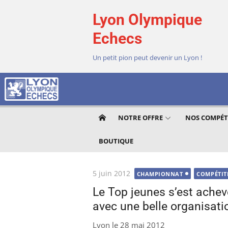
Aller
Lyon Olympique
au
contenu
Echecs
Un petit pion peut devenir un Lyon !
NOTRE OFFRE
NOS COMPÉT
BOUTIQUE
Publié
5 juin 2012
CHAMPIONNAT
COMPÉTIT
le
Le Top jeunes s’est ache
avec une belle organisatio
Lyon le 28 mai 2012